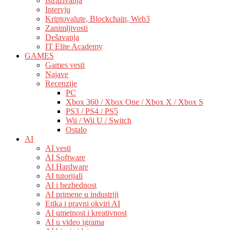
Istraživanja
Intervju
Kriptovalute, Blockchain, Web3
Zanimljivosti
Dešavanja
IT Elite Academy
GAMES
Games vesti
Najave
Recenzije
PC
Xbox 360 / Xbox One / Xbox X / Xbox S
PS3 / PS4 / PS5
Wii / Wii U / Switch
Ostalo
AI
AI vesti
AI Software
AI Hardware
AI tutorijali
AI i bezbednost
AI primene u industriji
Etika i pravni okviri AI
AI umetnost i kreativnost
AI u video igrama