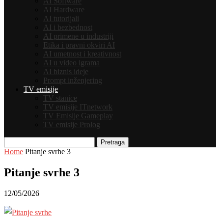
AI Software
AI Hardware
AI tutorijali
AI i bezbednost
AI primene u industriji
Etika i pravni okviri AI
AI umetnost i kreativnost
AI u video igrama
AI biznis ideje
Prompt inženjering
TV emisije
TV stanice
TV emisije ITnetwork
TV Emisije Gameplay
TV emisije Prolog
Pretraga
Home
Pitanje svrhe 3
Pitanje svrhe 3
12/05/2026