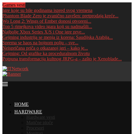
Games vesti
Igre koje su bile godinama ispred svog vremena
Phantom Blade Zero je zvanično završen: pretprodaja kreće...
Wo Long 2: Wings of Ember donosi otvoreni...
Top 5 rimejkova video igara koji su nadmašili...
Najbolje Xbox Series X/S i One igre prve...
Gejming industrija se menja iz korena: Saudijska Arabija...
Sprema se haos na bojnom polju – sve...
Neispričana priča o otkazanoj igri – kako je...
Gejming: Od grafike ka proceduralnom životu
Potpuna transformacija kultnog JRPG-a – zašto je Xenoblade...
HOME
HARDWARE
Hardware vesti
Matične ploče
Procesori
Monitori