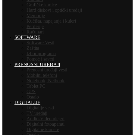
Grafičke kartice
Hard diskovi i optički uređaji
Memorije
Kućišta, napajanja i kuleri
Periferije
Računari
SOFTWARE
Software Vesti
Zaštita
Izbor programa
Pomoć i saveti
PRENOSNI UREĐAJI
Prenosni uređaji vesti
Mobilni telefoni
Notebook, Netbook
Tablet PC
GPS
Ostalo
DIGITALIJE
Digitalije vesti
TV uređaji
Audio-Video plejeri
Digitalni fotoaparati
Digitalne kamere
Ostalo