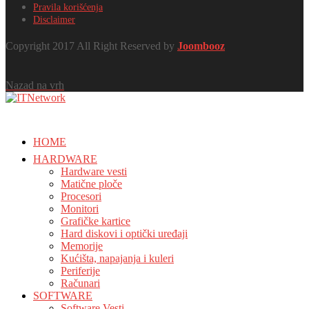
Pravila korišćenja
Disclaimer
Copyright 2017 All Right Reserved by
Joombooz
Nazad na vrh
HOME
HARDWARE
Hardware vesti
Matične ploče
Procesori
Monitori
Grafičke kartice
Hard diskovi i optički uređaji
Memorije
Kućišta, napajanja i kuleri
Periferije
Računari
SOFTWARE
Software Vesti