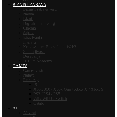
BIZNIS I ZABAVA
Biznis i zabava vesti
Nauka
Biznis
Digitalni marketing
Cinema
Sajtovi
Istraživanja
Intervju
Kriptovalute, Blockchain, Web3
Zanimljivosti
Dešavanja
IT Elite Academy
GAMES
Games vesti
Najave
Recenzije
PC
Xbox 360 / Xbox One / Xbox X / Xbox S
PS3 / PS4 / PS5
Wii / Wii U / Switch
Ostalo
AI
AI vesti