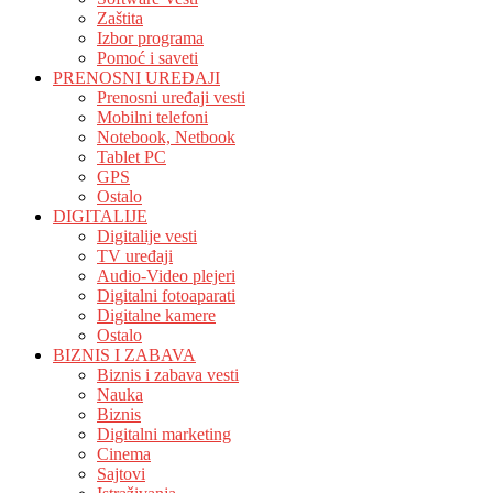
Zaštita
Izbor programa
Pomoć i saveti
PRENOSNI UREĐAJI
Prenosni uređaji vesti
Mobilni telefoni
Notebook, Netbook
Tablet PC
GPS
Ostalo
DIGITALIJE
Digitalije vesti
TV uređaji
Audio-Video plejeri
Digitalni fotoaparati
Digitalne kamere
Ostalo
BIZNIS I ZABAVA
Biznis i zabava vesti
Nauka
Biznis
Digitalni marketing
Cinema
Sajtovi