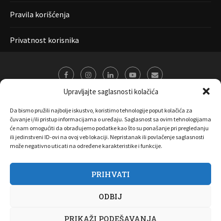
Pravila korišćenja
Privatnost korisnika
Upravljajte saglasnosti kolačića
Da bismo pružili najbolje iskustvo, koristimo tehnologije poput kolačića za
čuvanje i/ili pristup informacijama o uređaju. Saglasnost sa ovim tehnologijama
će nam omogućiti da obrađujemo podatke kao što su ponašanje pri pregledanju
ili jedinstveni ID-ovi na ovoj veb lokaciji. Nepristanak ili povlačenje saglasnosti
može negativno uticati na određene karakteristike i funkcije.
PRIHVATI
O nama
Marketing
Kontakt
FAQ
Privatnost korisnika
ODBIJ
Pravila korišćenja
Disclaimer
Copyright 2017 All Right Reserved by
Joombooz
PRIKAŽI PODEŠAVANJA