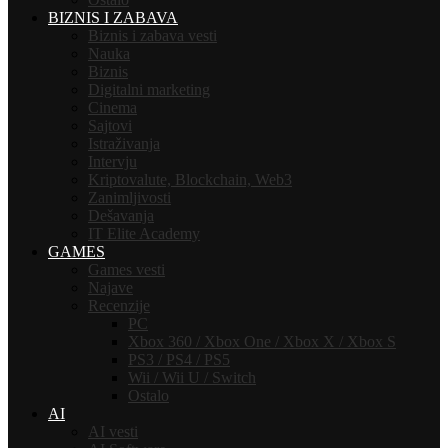
BIZNIS I ZABAVA
Biznis i zabava vesti
Nauka
Biznis
Digitalni marketing
Cinema
Sajtovi
Istraživanja
Intervju
Kriptovalute, Blockchain, Web3
Zanimljivosti
Dešavanja
IT Elite Academy
GAMES
Games vesti
Najave
Recenzije
PC
Xbox 360 / Xbox One / Xbox X / Xbox S
PS3 / PS4 / PS5
Wii / Wii U / Switch
Ostalo
AI
AI vesti