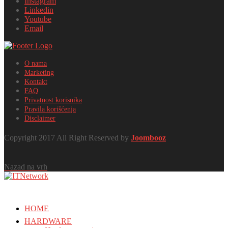
Instagram
Linkedin
Youtube
Email
O nama
Marketing
Kontakt
FAQ
Privatnost korisnika
Pravila korišćenja
Disclaimer
Copyright 2017 All Right Reserved by
Joombooz
Nazad na vrh
HOME
HARDWARE