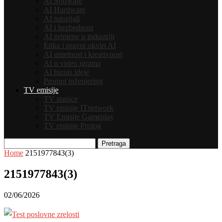
AI Software
AI Hardware
AI tutorijali
AI i bezbednost
AI primene u industriji
Etika i pravni okviri AI
AI umetnost i kreativnost
AI u video igrama
AI biznis ideje
Prompt inženjering
TV emisije
TV stanice
TV emisije ITnetwork
TV Emisije Gameplay
TV emisije Prolog
Pretraga
Home
2151977843(3)
2151977843(3)
02/06/2026