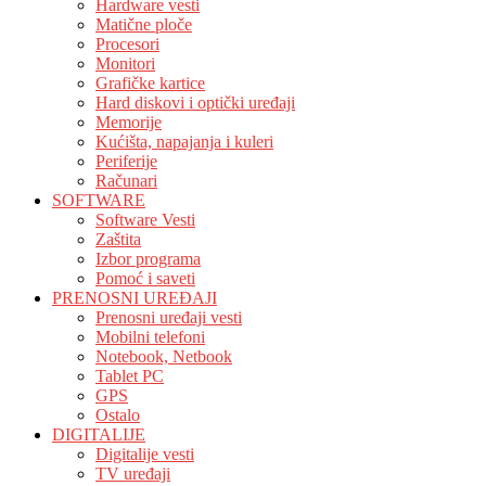
Hardware vesti
Matične ploče
Procesori
Monitori
Grafičke kartice
Hard diskovi i optički uređaji
Memorije
Kućišta, napajanja i kuleri
Periferije
Računari
SOFTWARE
Software Vesti
Zaštita
Izbor programa
Pomoć i saveti
PRENOSNI UREĐAJI
Prenosni uređaji vesti
Mobilni telefoni
Notebook, Netbook
Tablet PC
GPS
Ostalo
DIGITALIJE
Digitalije vesti
TV uređaji