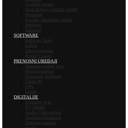
Grafičke kartice
Hard diskovi i optički uređaji
Memorije
Kućišta, napajanja i kuleri
Periferije
Računari
SOFTWARE
Software Vesti
Zaštita
Izbor programa
Pomoć i saveti
PRENOSNI UREĐAJI
Prenosni uređaji vesti
Mobilni telefoni
Notebook, Netbook
Tablet PC
GPS
Ostalo
DIGITALIJE
Digitalije vesti
TV uređaji
Audio-Video plejeri
Digitalni fotoaparati
Digitalne kamere
Ostalo