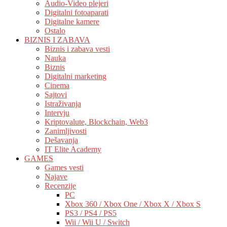
Audio-Video plejeri
Digitalni fotoaparati
Digitalne kamere
Ostalo
BIZNIS I ZABAVA
Biznis i zabava vesti
Nauka
Biznis
Digitalni marketing
Cinema
Sajtovi
Istraživanja
Intervju
Kriptovalute, Blockchain, Web3
Zanimljivosti
Dešavanja
IT Elite Academy
GAMES
Games vesti
Najave
Recenzije
PC
Xbox 360 / Xbox One / Xbox X / Xbox S
PS3 / PS4 / PS5
Wii / Wii U / Switch