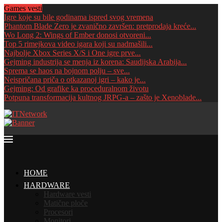
Games vesti
Igre koje su bile godinama ispred svog vremena
Phantom Blade Zero je zvanično završen: pretprodaja kreće...
Wo Long 2: Wings of Ember donosi otvoreni...
Top 5 rimejkova video igara koji su nadmašili...
Najbolje Xbox Series X/S i One igre prve...
Gejming industrija se menja iz korena: Saudijska Arabija...
Sprema se haos na bojnom polju – sve...
Neispričana priča o otkazanoj igri – kako je...
Gejming: Od grafike ka proceduralnom životu
Potpuna transformacija kultnog JRPG-a – zašto je Xenoblade...
HOME
HARDWARE
Hardware vesti
Matične ploče
Procesori
Monitori