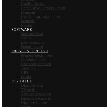
Grafičke kartice
Hard diskovi i optički uređaji
Memorije
Kućišta, napajanja i kuleri
Periferije
Računari
SOFTWARE
Software Vesti
Zaštita
Izbor programa
Pomoć i saveti
PRENOSNI UREĐAJI
Prenosni uređaji vesti
Mobilni telefoni
Notebook, Netbook
Tablet PC
GPS
Ostalo
DIGITALIJE
Digitalije vesti
TV uređaji
Audio-Video plejeri
Digitalni fotoaparati
Digitalne kamere
Ostalo