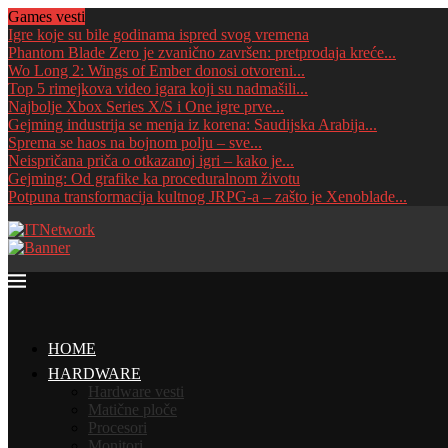
Games vesti
Igre koje su bile godinama ispred svog vremena
Phantom Blade Zero je zvanično završen: pretprodaja kreće...
Wo Long 2: Wings of Ember donosi otvoreni...
Top 5 rimejkova video igara koji su nadmašili...
Najbolje Xbox Series X/S i One igre prve...
Gejming industrija se menja iz korena: Saudijska Arabija...
Sprema se haos na bojnom polju – sve...
Neispričana priča o otkazanoj igri – kako je...
Gejming: Od grafike ka proceduralnom životu
Potpuna transformacija kultnog JRPG-a – zašto je Xenoblade...
HOME
HARDWARE
Hardware vesti
Matične ploče
Procesori
Monitori