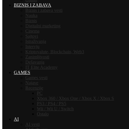
BIZNIS I ZABAVA
Biznis i zabava vesti
Nauka
Biznis
Digitalni marketing
Cinema
Sajtovi
Istraživanja
Intervju
Kriptovalute, Blockchain, Web3
Zanimljivosti
Dešavanja
IT Elite Academy
GAMES
Games vesti
Najave
Recenzije
PC
Xbox 360 / Xbox One / Xbox X / Xbox S
PS3 / PS4 / PS5
Wii / Wii U / Switch
Ostalo
AI
AI vesti