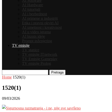
AI Software
AI Hardware
AI tutorijali
AI i bezbednost
AI primene u industriji
Etika i pravni okviri AI
AI umetnost i kreativnost
AI u video igrama
AI biznis ideje
Prompt inženjering
TV emisije
TV stanice
TV emisije ITnetwork
TV Emisije Gameplay
TV emisije Prolog
Pretraga
Home
1520(1)
1520(1)
09/03/2026