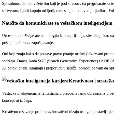
Sposobnost da motivišete tim koji je pod stresom, da pregovarate sa te
softverom. Ljudi kupuju od ljudi, rade sa ljudima i veruju ljudima. Fo
Naučite da komunicirate sa veštačkom inteligencijom
Umesto da doživljavate tehnologiju kao neprijatelja, shvatite je kao n
pošalju na biro za zapošljavanje.
Oni koji znaju kako da postave pravo pitanje mašini (takozvani promp
sadržaja. Danas, kada SGE (Search Generative Experience) i AOE (Ans
AI botovi čitaju, sumiraju i preporučuju sadržaj pomoći će vam da op
Kreativnost i strateš
Veštačka inteligencija je fantastična u prepoznavanju obrazaca iz pro
koncept ni iz čega.
Kreativno rešavanje problema, inovativni dizajn usluga i postavljanje du