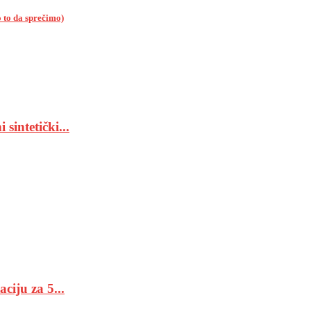
 to da sprečimo)
sintetički...
iju za 5...