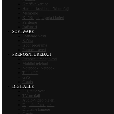
Grafičke kartice
Hard diskovi i optički uređaji
Memorije
Kućišta, napajanja i kuleri
Periferije
Računari
SOFTWARE
Software Vesti
Zaštita
Izbor programa
Pomoć i saveti
PRENOSNI UREĐAJI
Prenosni uređaji vesti
Mobilni telefoni
Notebook, Netbook
Tablet PC
GPS
Ostalo
DIGITALIJE
Digitalije vesti
TV uređaji
Audio-Video plejeri
Digitalni fotoaparati
Digitalne kamere
Ostalo