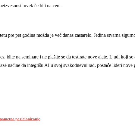
eizvesnosti uvek će biti na ceni.
ltetu pre pet godina možda je već danas zastarelo. Jedina stvarna sigurno
rbes, idite na seminare i ne plašite se da testirate nove alate. Ljudi koji
ze načine da integrišu AI u svoj svakodnevni rad, postaće lideri nove ge
 pametno pozicioniranje