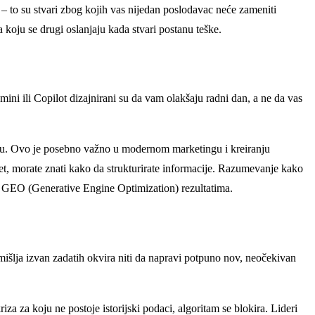
 – to su stvari zbog kojih vas nijedan poslodavac neće zameniti
 koju se drugi oslanjaju kada stvari postanu teške.
mini ili Copilot dizajnirani su da vam olakšaju radni dan, a ne da vas
orišu. Ovo je posebno važno u modernom marketingu i kreiranju
, morate znati kako da strukturirate informacije. Razumevanje kako
 u GEO (Generative Engine Optimization) rezultatima.
mišlja izvan zadatih okvira niti da napravi potpuno nov, neočekivan
iza za koju ne postoje istorijski podaci, algoritam se blokira. Lideri