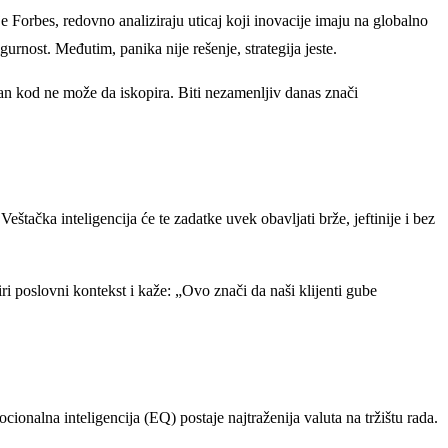
Forbes, redovno analiziraju uticaj koji inovacije imaju na globalno
urnost. Međutim, panika nije rešenje, strategija jeste.
edan kod ne može da iskopira. Biti nezamenljiv danas znači
tačka inteligencija će te zadatke uvek obavljati brže, jeftinije i bez
i poslovni kontekst i kaže: „Ovo znači da naši klijenti gube
ionalna inteligencija (EQ) postaje najtraženija valuta na tržištu rada.