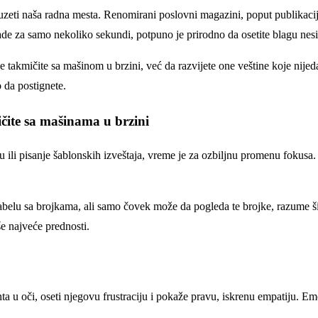
ti naša radna mesta. Renomirani poslovni magazini, poput publikacije 
rade za samo nekoliko sekundi, potpuno je prirodno da osetite blagu nesig
se takmičite sa mašinom u brzini, već da razvijete one veštine koje nij
 da postignete.
ičite sa mašinama u brzini
i pisanje šablonskih izveštaja, vreme je za ozbiljnu promenu fokusa. Veš
belu sa brojkama, ali samo čovek može da pogleda te brojke, razume šir
e najveće prednosti.
 u oči, oseti njegovu frustraciju i pokaže pravu, iskrenu empatiju. Emoc