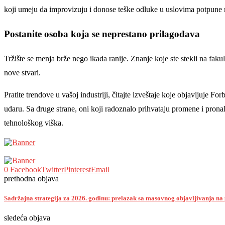
koji umeju da improvizuju i donose teške odluke u uslovima potpune n
Postanite osoba koja se neprestano prilagođava
Tržište se menja brže nego ikada ranije. Znanje koje ste stekli na faku
nove stvari.
Pratite trendove u vašoj industriji, čitajte izveštaje koje objavljuje Fo
udaru. Sa druge strane, oni koji radoznalo prihvataju promene i pronala
tehnološkog viška.
0
Facebook
Twitter
Pinterest
Email
prethodna objava
Sadržajna strategija za 2026. godinu: prelazak sa masovnog objavljivanja na
sledeća objava