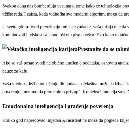
Svakog dana nas bombarduju vestima o tome kako će tehnologija preuze
tržište rada. I zaista, kada vidite šta sve moderni algoritmi mogu da u
U svetu gde softveri preuzimaju rutinske zadatke, vaša misija nije da 
kombinovati ljudskost sa tehnološkom pismenošću. Evo kako to tačno
Prestanite da se takm
Ako se vaš posao svodi na obično unošenje podataka, osnovnu analizu il
pauze za kafu.
Vaša vrednost leži u tumačenju tih podataka. Mašina može da izbaci ta
poverenje, moramo da promenimo pristup“. Kontekst i intuicija su vaš
Emocionalna inteligencija i građenje poverenja
Koliko god napredovao, nijedan AI asistent ne može da pogleda klijenta