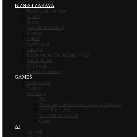
BIZNIS I ZABAVA
Biznis i zabava vesti
Nauka
Biznis
Digitalni marketing
Cinema
Sajtovi
Istraživanja
Intervju
Kriptovalute, Blockchain, Web3
Zanimljivosti
Dešavanja
IT Elite Academy
GAMES
Games vesti
Najave
Recenzije
PC
Xbox 360 / Xbox One / Xbox X / Xbox S
PS3 / PS4 / PS5
Wii / Wii U / Switch
Ostalo
AI
AI vesti