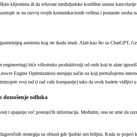
škim klijentima ili da rešavate međuljudske konflikte unutar kancelarije
kusirajte se na razvoj svojih komunikacionih veština i postanite osoba na
ajpametnijeg asistenta kog ste ikada imali. Alati kao što su ChatGPT, Ge
t engineering) biće višestruko produktivniji od onih koji te alate ign
wer Engine Optimization) menjaju način na koji pretražujemo internet
timizujete svoj rad (i rad vaše kompanije) tako da uvek budete vidljivi
ko donošenje odluka
šlosti i spajanju već postojećih informacija. Međutim, ona ne ume da raz
goročnih strategija su oblasti gde ljudski um briljira. Kada se pojavi kr