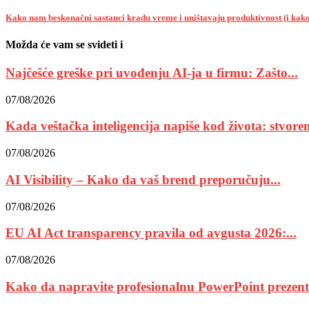
Kako nam beskonačni sastanci kradu vreme i uništavaju produktivnost (i kako
Možda će vam se svideti i
Najčešće greške pri uvođenju AI-ja u firmu: Zašto...
07/08/2026
Kada veštačka inteligencija napiše kod života: stvoreni 
07/08/2026
AI Visibility – Kako da vaš brend preporučuju...
07/08/2026
EU AI Act transparency pravila od avgusta 2026:...
07/08/2026
Kako da napravite profesionalnu PowerPoint prezentac