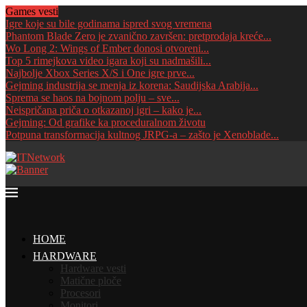
Games vesti
Igre koje su bile godinama ispred svog vremena
Phantom Blade Zero je zvanično završen: pretprodaja kreće...
Wo Long 2: Wings of Ember donosi otvoreni...
Top 5 rimejkova video igara koji su nadmašili...
Najbolje Xbox Series X/S i One igre prve...
Gejming industrija se menja iz korena: Saudijska Arabija...
Sprema se haos na bojnom polju – sve...
Neispričana priča o otkazanoj igri – kako je...
Gejming: Od grafike ka proceduralnom životu
Potpuna transformacija kultnog JRPG-a – zašto je Xenoblade...
HOME
HARDWARE
Hardware vesti
Matične ploče
Procesori
Monitori