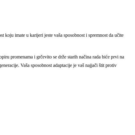
st koju imate u karijeri jeste vaša sposobnost i spremnost da učite
 se opiru promenama i grčevito se drže starih načina rada biće prvi na
neracije. Vaša sposobnost adaptacije je vaš najjači štit protiv