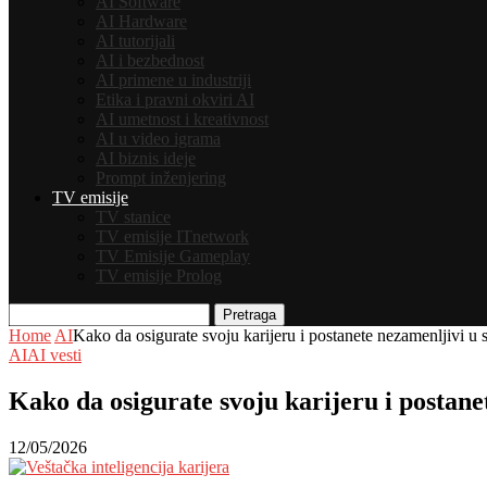
AI Software
AI Hardware
AI tutorijali
AI i bezbednost
AI primene u industriji
Etika i pravni okviri AI
AI umetnost i kreativnost
AI u video igrama
AI biznis ideje
Prompt inženjering
TV emisije
TV stanice
TV emisije ITnetwork
TV Emisije Gameplay
TV emisije Prolog
Pretraga
Home
AI
Kako da osigurate svoju karijeru i postanete nezamenljivi u s
AI
AI vesti
Kako da osigurate svoju karijeru i postanet
12/05/2026