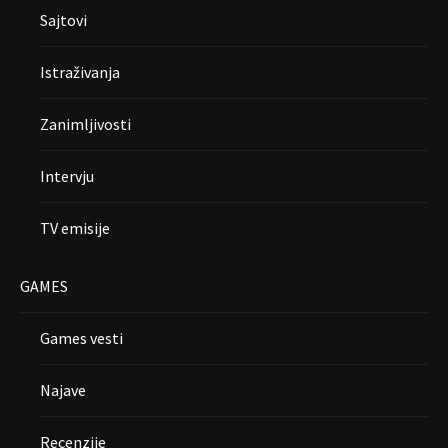
Sajtovi
Istraživanja
Zanimljivosti
Intervju
TV emisije
GAMES
Games vesti
Najave
Recenzije