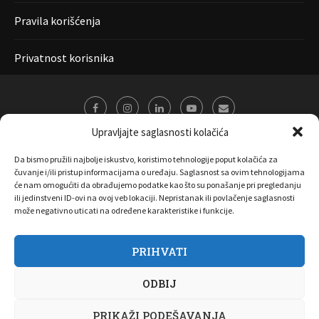
Pravila korišćenja
Privatnost korisnika
Upravljajte saglasnosti kolačića
Da bismo pružili najbolje iskustvo, koristimo tehnologije poput kolačića za
čuvanje i/ili pristup informacijama o uređaju. Saglasnost sa ovim tehnologijama
će nam omogućiti da obrađujemo podatke kao što su ponašanje pri pregledanju
ili jedinstveni ID-ovi na ovoj veb lokaciji. Nepristanak ili povlačenje saglasnosti
može negativno uticati na određene karakteristike i funkcije.
PRIHVATI
O nama
Marketing
Kontakt
FAQ
Privatnost korisnika
ODBIJ
Pravila korišćenja
Disclaimer
Copyright 2017 All Right Reserved by
Joombooz
PRIKAŽI PODEŠAVANJA