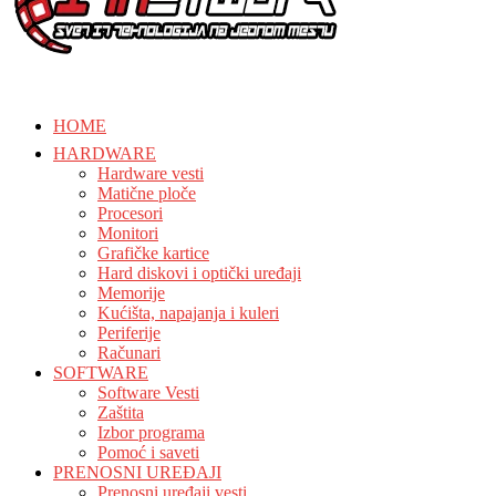
HOME
HARDWARE
Hardware vesti
Matične ploče
Procesori
Monitori
Grafičke kartice
Hard diskovi i optički uređaji
Memorije
Kućišta, napajanja i kuleri
Periferije
Računari
SOFTWARE
Software Vesti
Zaštita
Izbor programa
Pomoć i saveti
PRENOSNI UREĐAJI
Prenosni uređaji vesti