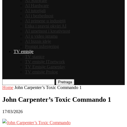
AI Software
AI Hardware
AI tutorijali
AI i bezbednost
AI primene u industriji
Etika i pravni okviri AI
AI umetnost i kreativnost
AI u video igrama
AI biznis ideje
Prompt inženjering
TV emisije
TV stanice
TV emisije ITnetwork
TV Emisije Gameplay
TV emisije Prolog
Pretraga
Home
John Carpenter’s Toxic Commando 1
John Carpenter’s Toxic Commando 1
17/03/2026