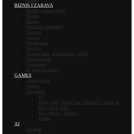
BIZNIS I ZABAVA
Biznis i zabava vesti
Nauka
Biznis
Digitalni marketing
Cinema
Sajtovi
Istraživanja
Intervju
Kriptovalute, Blockchain, Web3
Zanimljivosti
Dešavanja
IT Elite Academy
GAMES
Games vesti
Najave
Recenzije
PC
Xbox 360 / Xbox One / Xbox X / Xbox S
PS3 / PS4 / PS5
Wii / Wii U / Switch
Ostalo
AI
AI vesti