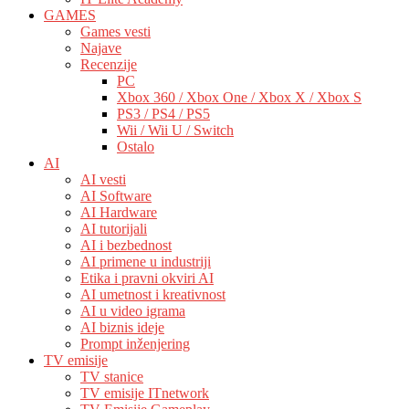
GAMES
Games vesti
Najave
Recenzije
PC
Xbox 360 / Xbox One / Xbox X / Xbox S
PS3 / PS4 / PS5
Wii / Wii U / Switch
Ostalo
AI
AI vesti
AI Software
AI Hardware
AI tutorijali
AI i bezbednost
AI primene u industriji
Etika i pravni okviri AI
AI umetnost i kreativnost
AI u video igrama
AI biznis ideje
Prompt inženjering
TV emisije
TV stanice
TV emisije ITnetwork