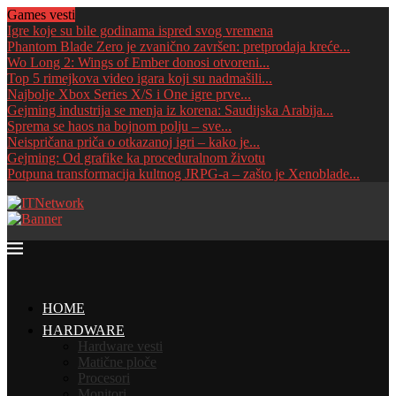
Games vesti
Igre koje su bile godinama ispred svog vremena
Phantom Blade Zero je zvanično završen: pretprodaja kreće...
Wo Long 2: Wings of Ember donosi otvoreni...
Top 5 rimejkova video igara koji su nadmašili...
Najbolje Xbox Series X/S i One igre prve...
Gejming industrija se menja iz korena: Saudijska Arabija...
Sprema se haos na bojnom polju – sve...
Neispričana priča o otkazanoj igri – kako je...
Gejming: Od grafike ka proceduralnom životu
Potpuna transformacija kultnog JRPG-a – zašto je Xenoblade...
HOME
HARDWARE
Hardware vesti
Matične ploče
Procesori
Monitori