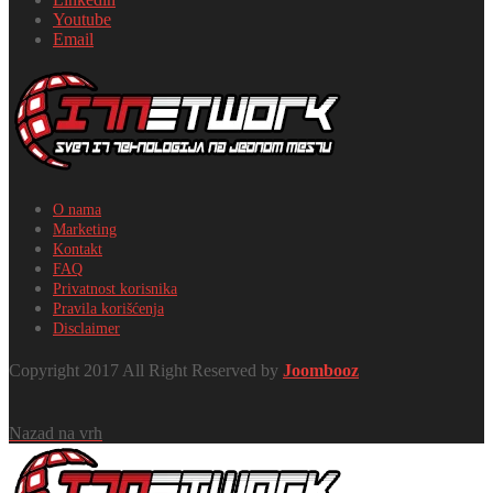
Youtube
Email
O nama
Marketing
Kontakt
FAQ
Privatnost korisnika
Pravila korišćenja
Disclaimer
Copyright 2017 All Right Reserved by
Joombooz
Nazad na vrh