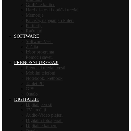
Grafičke kartice
Hard diskovi i optički uređaji
Memorije
Kućišta, napajanja i kuleri
Periferije
Računari
SOFTWARE
Software Vesti
Zaštita
Izbor programa
Pomoć i saveti
PRENOSNI UREĐAJI
Prenosni uređaji vesti
Mobilni telefoni
Notebook, Netbook
Tablet PC
GPS
Ostalo
DIGITALIJE
Digitalije vesti
TV uređaji
Audio-Video plejeri
Digitalni fotoaparati
Digitalne kamere
Ostalo