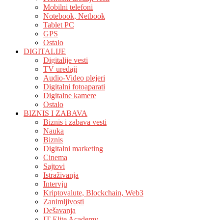
Mobilni telefoni
Notebook, Netbook
Tablet PC
GPS
Ostalo
DIGITALIJE
Digitalije vesti
TV uređaji
Audio-Video plejeri
Digitalni fotoaparati
Digitalne kamere
Ostalo
BIZNIS I ZABAVA
Biznis i zabava vesti
Nauka
Biznis
Digitalni marketing
Cinema
Sajtovi
Istraživanja
Intervju
Kriptovalute, Blockchain, Web3
Zanimljivosti
Dešavanja
IT Elite Academy