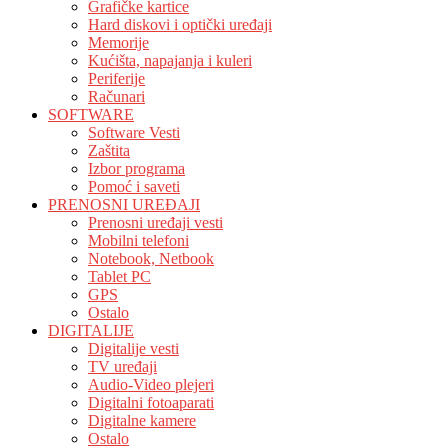
Grafičke kartice
Hard diskovi i optički uređaji
Memorije
Kućišta, napajanja i kuleri
Periferije
Računari
SOFTWARE
Software Vesti
Zaštita
Izbor programa
Pomoć i saveti
PRENOSNI UREĐAJI
Prenosni uređaji vesti
Mobilni telefoni
Notebook, Netbook
Tablet PC
GPS
Ostalo
DIGITALIJE
Digitalije vesti
TV uređaji
Audio-Video plejeri
Digitalni fotoaparati
Digitalne kamere
Ostalo