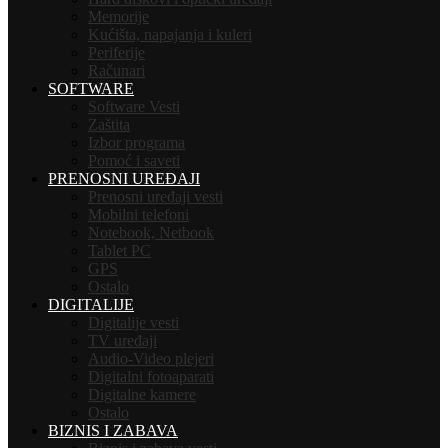
Memorije
Kućišta, napajanja i kuleri
Periferije
Računari
SOFTWARE
Software Vesti
Zaštita
Izbor programa
Pomoć i saveti
PRENOSNI UREĐAJI
Prenosni uređaji vesti
Mobilni telefoni
Notebook, Netbook
Tablet PC
GPS
Ostalo
DIGITALIJE
Digitalije vesti
TV uređaji
Audio-Video plejeri
Digitalni fotoaparati
Digitalne kamere
Ostalo
BIZNIS I ZABAVA