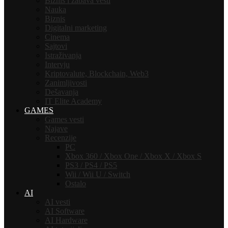
Biznis i zabava vesti
Nauka
Biznis
Digitalni marketing
Cinema
Sajtovi
Istraživanja
Intervju
Kriptovalute, Blockchain, Web3
Zanimljivosti
Dešavanja
IT Elite Academy
GAMES
Games vesti
Najave
Recenzije
PC
Xbox 360 / Xbox One / Xbox X / Xbox S
PS3 / PS4 / PS5
Wii / Wii U / Switch
Ostalo
AI
AI vesti
AI Software
AI Hardware