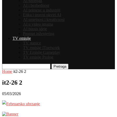
AI tutorijali
AI i bezbednost
AI primene u industriji
Etika i pravni okviri AI
AI umetnost i kreativnost
AI u video igrama
AI biznis ideje
Prompt inženjering
TV emisije
TV stanice
TV emisije ITnetwork
TV Emisije Gameplay
TV emisije Prolog
Pretraga
Home
it2-26 2
it2-26 2
05/03/2026