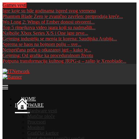
Games vesti
Igre koje su bile godinama ispred svog vremena
Phantom Blade Zero je zvanično završen: pretprodaja kreće...
Wo Long 2: Wings of Ember donosi otvoreni...
Top 5 rimejkova video igara koji su nadmašili...
Najbolje Xbox Series X/S i One igre prve...
Gejming industrija se menja iz korena: Saudijska Arabija...
Sprema se haos na bojnom polju – sve...
Neispričana priča o otkazanoj igri – kako je...
Gejming: Od grafike ka proceduralnom životu
Potpuna transformacija kultnog JRPG-a – zašto je Xenoblade...
HOME
HARDWARE
Hardware vesti
Matične ploče
Procesori
Monitori
Grafičke kartice
Hard diskovi i optički uređaji