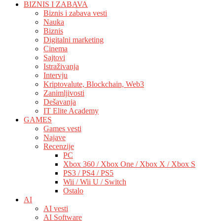
BIZNIS I ZABAVA
Biznis i zabava vesti
Nauka
Biznis
Digitalni marketing
Cinema
Sajtovi
Istraživanja
Intervju
Kriptovalute, Blockchain, Web3
Zanimljivosti
Dešavanja
IT Elite Academy
GAMES
Games vesti
Najave
Recenzije
PC
Xbox 360 / Xbox One / Xbox X / Xbox S
PS3 / PS4 / PS5
Wii / Wii U / Switch
Ostalo
AI
AI vesti
AI Software