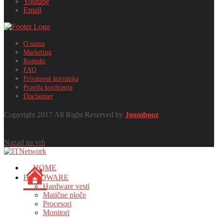
Youtube
Email
O nama
Marketing
Kontakt
FAQ
Privatnost korisnika
Pravila korišćenja
Disclaimer
Copyright 2017 All Right Reserved by
Joombooz
Nazad na vrh
HOME
HARDWARE
Hardware vesti
Matične ploče
Procesori
Monitori