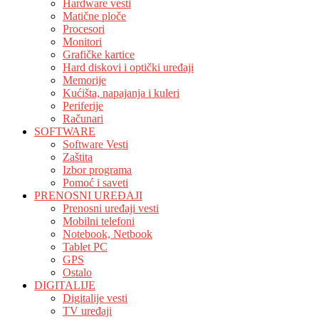
Hardware vesti
Matične ploče
Procesori
Monitori
Grafičke kartice
Hard diskovi i optički uređaji
Memorije
Kućišta, napajanja i kuleri
Periferije
Računari
SOFTWARE
Software Vesti
Zaštita
Izbor programa
Pomoć i saveti
PRENOSNI UREĐAJI
Prenosni uređaji vesti
Mobilni telefoni
Notebook, Netbook
Tablet PC
GPS
Ostalo
DIGITALIJE
Digitalije vesti
TV uređaji