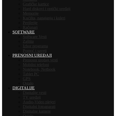
Grafičke kartice
Hard diskovi i optički uređaji
Memorije
Kućišta, napajanja i kuleri
Periferije
Računari
SOFTWARE
Software Vesti
Zaštita
Izbor programa
Pomoć i saveti
PRENOSNI UREĐAJI
Prenosni uređaji vesti
Mobilni telefoni
Notebook, Netbook
Tablet PC
GPS
Ostalo
DIGITALIJE
Digitalije vesti
TV uređaji
Audio-Video plejeri
Digitalni fotoaparati
Digitalne kamere
Ostalo