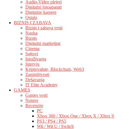
Audio-Video plejeri
Digitalni fotoaparati
Digitalne kamere
Ostalo
BIZNIS I ZABAVA
Biznis i zabava vesti
Nauka
Biznis
Digitalni marketing
Cinema
Sajtovi
Istraživanja
Intervju
Kriptovalute, Blockchain, Web3
Zanimljivosti
Dešavanja
IT Elite Academy
GAMES
Games vesti
Najave
Recenzije
PC
Xbox 360 / Xbox One / Xbox X / Xbox S
PS3 / PS4 / PS5
Wii / Wii U / Switch