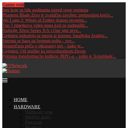
Games vesti
Igre koje su bile godinama ispred svog vremena
Phantom Blade Zero je zvanično završen: pretprodaja kreće...
Wo Long 2: Wings of Ember donosi otvoreni...
Top 5 rimejkova video igara koji su nadmašili...
Najbolje Xbox Series X/S i One igre prve...
Gejming industrija se menja iz korena: Saudijska Arabija...
Sprema se haos na bojnom polju – sve...
Neispričana priča o otkazanoj igri – kako je...
Gejming: Od grafike ka proceduralnom životu
Potpuna transformacija kultnog JRPG-a – zašto je Xenoblade...
HOME
HARDWARE
Hardware vesti
Matične ploče
Procesori
Monitori