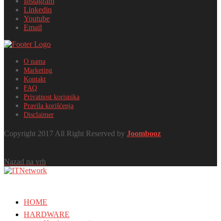
Instagram
Linkedin
Youtube
Email
O nama
Marketing
Kontakt
FAQ
Privatnost korisnika
Pravila korišćenja
Disclaimer
Copyright 2017 All Right Reserved by
Joombooz
Nazad na vrh
HOME
HARDWARE