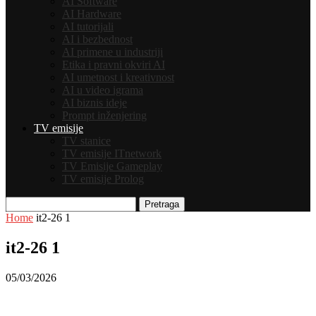
AI Software
AI Hardware
AI tutorijali
AI i bezbednost
AI primene u industriji
Etika i pravni okviri AI
AI umetnost i kreativnost
AI u video igrama
AI biznis ideje
Prompt inženjering
TV emisije
TV stanice
TV emisije ITnetwork
TV Emisije Gameplay
TV emisije Prolog
Pretraga
Home
it2-26 1
it2-26 1
05/03/2026