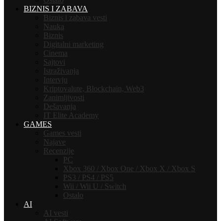
BIZNIS I ZABAVA
Biznis i zabava vesti
Nauka
Biznis
Digitalni marketing
Cinema
Sajtovi
Istraživanja
Intervju
Kriptovalute, Blockchain, Web3
Zanimljivosti
Dešavanja
IT Elite Academy
GAMES
Games vesti
Najave
Recenzije
PC
Xbox 360 / Xbox One / Xbox X / Xbox S
PS3 / PS4 / PS5
Wii / Wii U / Switch
Ostalo
AI
AI vesti