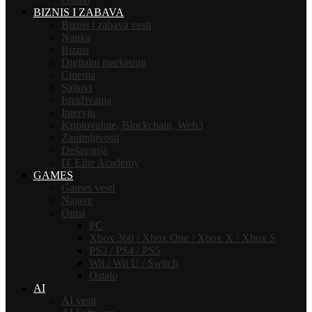
BIZNIS I ZABAVA
Biznis i zabava vesti
Nauka
Biznis
Digitalni marketing
Cinema
Sajtovi
Istraživanja
Intervju
Kriptovalute, Blockchain, Web3
Zanimljivosti
Dešavanja
IT Elite Academy
GAMES
Games vesti
Najave
Opisi
PC
Xbox 360 / Xbox One / Xbox X / Xbox S
PS3 / PS4 / PS5
Wii / Wii U / Switch
Ostalo
AI
AI vesti