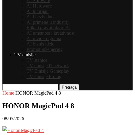
AI Software
AI Hardware
AI tutorijali
AI i bezbednost
AI primene u industriji
Etika i pravni okviri AI
AI umetnost i kreativnost
AI u video igrama
AI biznis ideje
Prompt inženjering
TV emisije
TV stanice
TV emisije ITnetwork
TV Emisije Gameplay
TV emisije Prolog
Pretraga
Home
HONOR MagicPad 4 8
HONOR MagicPad 4 8
08/05/2026