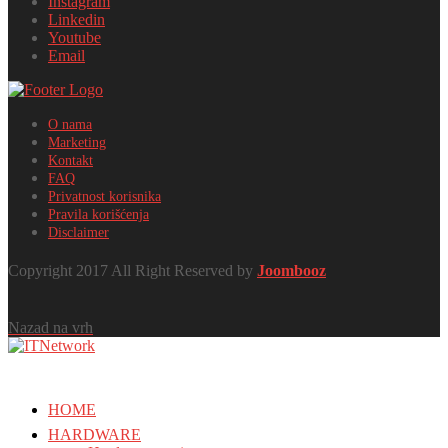
Instagram
Linkedin
Youtube
Email
O nama
Marketing
Kontakt
FAQ
Privatnost korisnika
Pravila korišćenja
Disclaimer
Copyright 2017 All Right Reserved by
Joombooz
Nazad na vrh
HOME
HARDWARE