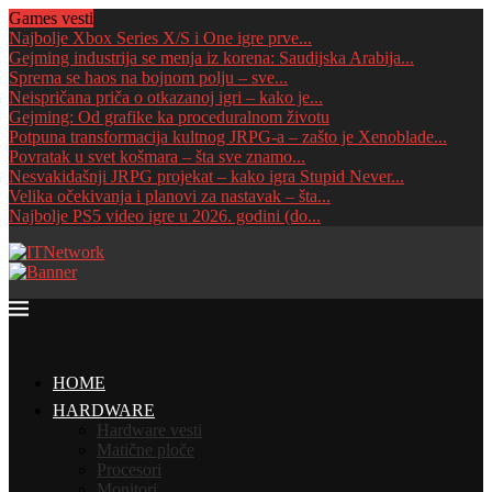
Games vesti
Najbolje Xbox Series X/S i One igre prve...
Gejming industrija se menja iz korena: Saudijska Arabija...
Sprema se haos na bojnom polju – sve...
Neispričana priča o otkazanoj igri – kako je...
Gejming: Od grafike ka proceduralnom životu
Potpuna transformacija kultnog JRPG-a – zašto je Xenoblade...
Povratak u svet košmara – šta sve znamo...
Nesvakidašnji JRPG projekat – kako igra Stupid Never...
Velika očekivanja i planovi za nastavak – šta...
Najbolje PS5 video igre u 2026. godini (do...
HOME
HARDWARE
Hardware vesti
Matične ploče
Procesori
Monitori