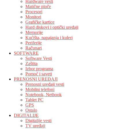
Hardware vesti
Matične ploče
Procesori
Monitori
Grafičke kartice
Hard diskovi i optički uređaji
Memorije
Kućišta, napajanja i kuleri
Periferije
Računari
SOFTWARE
Software Vesti
Zaštita
Izbor programa
Pomoć i saveti
PRENOSNI UREĐAJI
Prenosni uređaji vesti
Mobilni telefoni
Notebook, Netbook
Tablet PC
GPS
Ostalo
DIGITALIJE
Digitalije vesti
TV uređaji