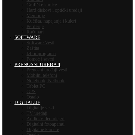
Grafičke kartice
Hard diskovi i optički uređaji
Memorije
Kućišta, napajanja i kuleri
Periferije
Računari
SOFTWARE
Software Vesti
Zaštita
Izbor programa
Pomoć i saveti
PRENOSNI UREĐAJI
Prenosni uređaji vesti
Mobilni telefoni
Notebook, Netbook
Tablet PC
GPS
Ostalo
DIGITALIJE
Digitalije vesti
TV uređaji
Audio-Video plejeri
Digitalni fotoaparati
Digitalne kamere
Ostalo