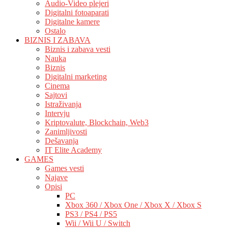
Audio-Video plejeri
Digitalni fotoaparati
Digitalne kamere
Ostalo
BIZNIS I ZABAVA
Biznis i zabava vesti
Nauka
Biznis
Digitalni marketing
Cinema
Sajtovi
Istraživanja
Intervju
Kriptovalute, Blockchain, Web3
Zanimljivosti
Dešavanja
IT Elite Academy
GAMES
Games vesti
Najave
Opisi
PC
Xbox 360 / Xbox One / Xbox X / Xbox S
PS3 / PS4 / PS5
Wii / Wii U / Switch