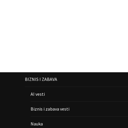
BIZNIS I ZABAVA
AI vesti
Biznis i zabava vesti
Nauka