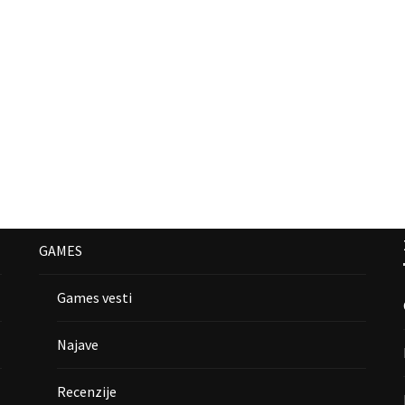
GAMES
Games vesti
Najave
Recenzije