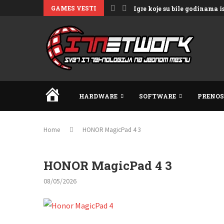
GAMES VESTI
Igre koje su bile godinama 
HOME
HARDWARE
SOFTWARE
PRENOS
Home
HONOR MagicPad 4 3
HONOR MagicPad 4 3
08/05/2026