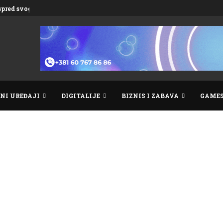
ispred svog vremena
NI UREĐAJI
DIGITALIJE
BIZNIS I ZABAVA
GAME