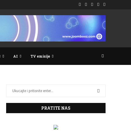
S
AI
TV emisije
PRATITE NAS