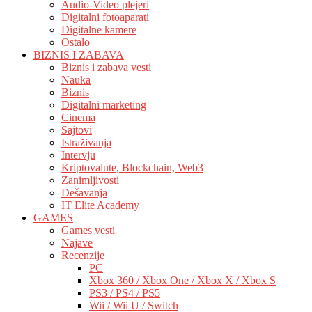
Audio-Video plejeri
Digitalni fotoaparati
Digitalne kamere
Ostalo
BIZNIS I ZABAVA
Biznis i zabava vesti
Nauka
Biznis
Digitalni marketing
Cinema
Sajtovi
Istraživanja
Intervju
Kriptovalute, Blockchain, Web3
Zanimljivosti
Dešavanja
IT Elite Academy
GAMES
Games vesti
Najave
Recenzije
PC
Xbox 360 / Xbox One / Xbox X / Xbox S
PS3 / PS4 / PS5
Wii / Wii U / Switch