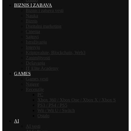
BIZNIS I ZABAVA
Biznis i zabava vesti
Nauka
Biznis
Digitalni marketing
Cinema
Sajtovi
Istraživanja
Intervju
Kriptovalute, Blockchain, Web3
Zanimljivosti
Dešavanja
IT Elite Academy
GAMES
Games vesti
Najave
Recenzije
PC
Xbox 360 / Xbox One / Xbox X / Xbox S
PS3 / PS4 / PS5
Wii / Wii U / Switch
Ostalo
AI
AI vesti