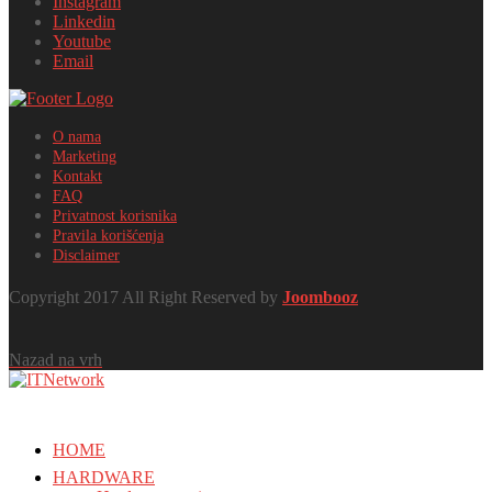
Instagram
Linkedin
Youtube
Email
O nama
Marketing
Kontakt
FAQ
Privatnost korisnika
Pravila korišćenja
Disclaimer
Copyright 2017 All Right Reserved by
Joombooz
Nazad na vrh
HOME
HARDWARE