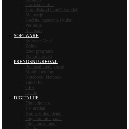
Grafičke kartice
Hard diskovi i optički uređaji
Memorije
Kućišta, napajanja i kuleri
Periferije
Računari
SOFTWARE
Software Vesti
Zaštita
Izbor programa
Pomoć i saveti
PRENOSNI UREĐAJI
Prenosni uređaji vesti
Mobilni telefoni
Notebook, Netbook
Tablet PC
GPS
Ostalo
DIGITALIJE
Digitalije vesti
TV uređaji
Audio-Video plejeri
Digitalni fotoaparati
Digitalne kamere
Ostalo