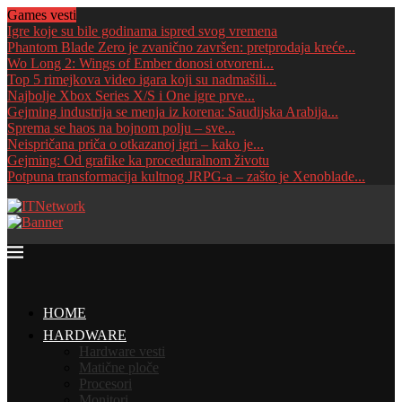
Games vesti
Igre koje su bile godinama ispred svog vremena
Phantom Blade Zero je zvanično završen: pretprodaja kreće...
Wo Long 2: Wings of Ember donosi otvoreni...
Top 5 rimejkova video igara koji su nadmašili...
Najbolje Xbox Series X/S i One igre prve...
Gejming industrija se menja iz korena: Saudijska Arabija...
Sprema se haos na bojnom polju – sve...
Neispričana priča o otkazanoj igri – kako je...
Gejming: Od grafike ka proceduralnom životu
Potpuna transformacija kultnog JRPG-a – zašto je Xenoblade...
HOME
HARDWARE
Hardware vesti
Matične ploče
Procesori
Monitori