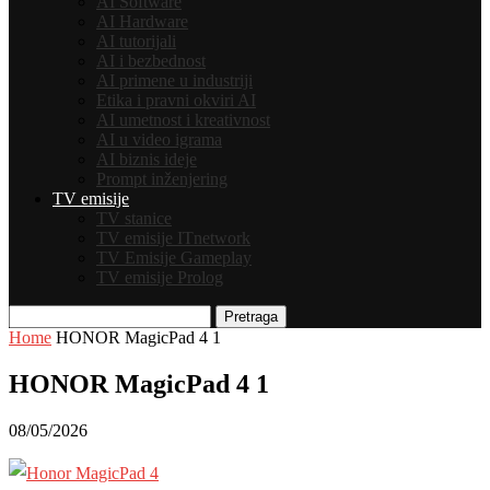
AI Software
AI Hardware
AI tutorijali
AI i bezbednost
AI primene u industriji
Etika i pravni okviri AI
AI umetnost i kreativnost
AI u video igrama
AI biznis ideje
Prompt inženjering
TV emisije
TV stanice
TV emisije ITnetwork
TV Emisije Gameplay
TV emisije Prolog
Pretraga
Home
HONOR MagicPad 4 1
HONOR MagicPad 4 1
08/05/2026