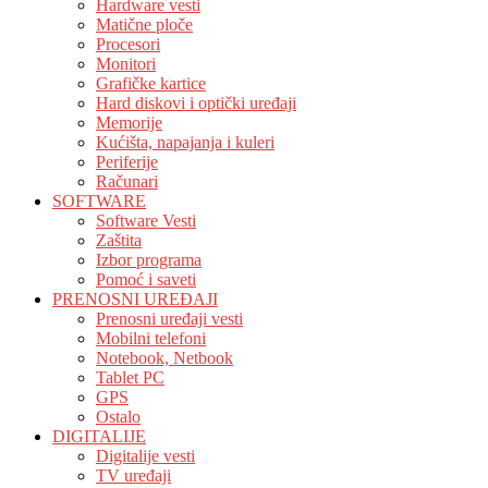
Hardware vesti
Matične ploče
Procesori
Monitori
Grafičke kartice
Hard diskovi i optički uređaji
Memorije
Kućišta, napajanja i kuleri
Periferije
Računari
SOFTWARE
Software Vesti
Zaštita
Izbor programa
Pomoć i saveti
PRENOSNI UREĐAJI
Prenosni uređaji vesti
Mobilni telefoni
Notebook, Netbook
Tablet PC
GPS
Ostalo
DIGITALIJE
Digitalije vesti
TV uređaji