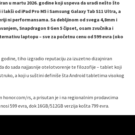
iran u martu 2026. godine koji uspeva da uradi nešto što
 i lakši od iPad Pro M5 i Samsung Galaxy Tab S11 Ultra, a
riji ni performansama. Sa debljinom od svega 4,8mm i
vanjem, Snapdragon 8 Gen 5 čipset, osam zvučnika i
ternativu laptopu – sve za početnu cenu od 599 evra (oko
 godine, tiho izgradio reputaciju za izuzetno dizajniran
 do sada najjasnije otelotvorenje te filozofije – tablet koji
truko, a koji u suštini definiše šta Android tabletima visokog
m honor.com/rs, a prisutan je i na regionalnim prodavcima
iznosi 599 evra, dok 16GB/512GB verzija košta 799 evra.