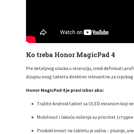
Ko treba Honor MagicPad 4
Pre detaljnog ulaska u recenziju, vredi definisati prof
dizajnu ovog tableta direktno relevantne za srpskog ku
Honor MagicPad 4 je pravi izbor ako:
Tražite Android tablet sa OLED ekranom koji ne 
Mobilnost i lakoća nošenja su prioritet (студен
Produktivnost na tabletu je važna – pisanje, u