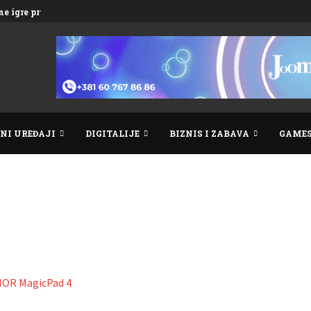
e igre prve...
NI UREĐAJI
DIGITALIJE
BIZNIS I ZABAVA
GAME