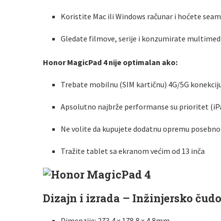
Koristite Mac ili Windows računar i hoćete seam
Gledate filmove, serije i konzumirate multimedi
Honor MagicPad 4 nije optimalan ako:
Trebate mobilnu (SIM kartičnu) 4G/5G konekciju
Apsolutno najbrže performanse su prioritet (iPa
Ne volite da kupujete dodatnu opremu posebno (
Tražite tablet sa ekranom većim od 13 inča
Dizajn i izrada – Inžinjersko ču
Dimenzije: 273,4 x 178,8 x 4,8mm