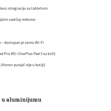
less integraciju sa tabletom
jalni sadržaj redovno
 – dostupan je samo Wi-Fi
d Pro M5 i OnePlus Pad 3 su brži)
Honor punjač nije u kutiji)
do u aluminijumu