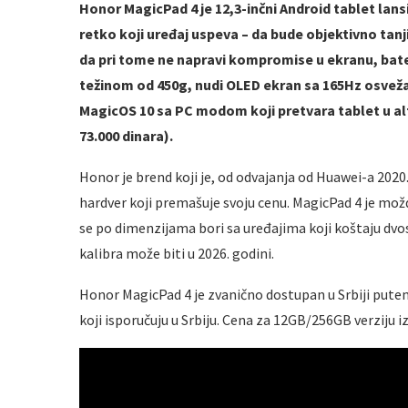
Honor MagicPad 4 je 12,3-inčni Android tablet lans
retko koji uređaj uspeva – da bude objektivno tanji
da pri tome ne napravi kompromise u ekranu, bate
težinom od 450g, nudi OLED ekran sa 165Hz osveža
MagicOS 10 sa PC modom koji pretvara tablet u al
73.000 dinara).
Honor je brend koji je, od odvajanja od Huawei-a 2020.
hardver koji premašuje svoju cenu. MagicPad 4 je možda
se po dimenzijama bori sa uređajima koji koštaju dvos
kalibra može biti u 2026. godini.
Honor MagicPad 4 je zvanično dostupan u Srbiji pute
koji isporučuju u Srbiju. Cena za 12GB/256GB verziju 