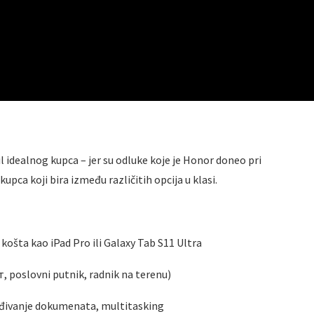
il idealnog kupca – jer su odluke koje je Honor doneo pri
pca koji bira između različitih opcija u klasi.
košta kao iPad Pro ili Galaxy Tab S11 Ultra
т, poslovni putnik, radnik na terenu)
ređivanje dokumenata, multitasking