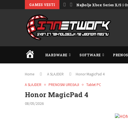
GAMES VESTI
Najbolje Xbox Series X/S i On
HOME
HARDWARE
SOFTWARE
PRENOS
Home
A SLAJDER
Honor MagicPad 4
A SLAJDER
PRENOSNI UREĐAJI
Tablet PC
Honor MagicPad 4
08/05/2026