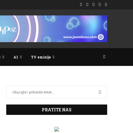
S
AI
TV emisije
PRATITE NAS