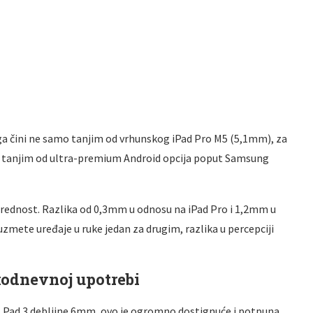
ga čini ne samo tanjim od vrhunskog iPad Pro M5 (5,1mm), za
već i tanjim od ultra-premium Android opcija poput Samsung
 prednost. Razlika od 0,3mm u odnosu na iPad Pro i 1,2mm u
zmete uređaje u ruke jedan za drugim, razlika u percepciji
kodnevnoj upotrebi
s Pad 3 debljine 6mm, ovo je ogromno dostignuće i potpuna