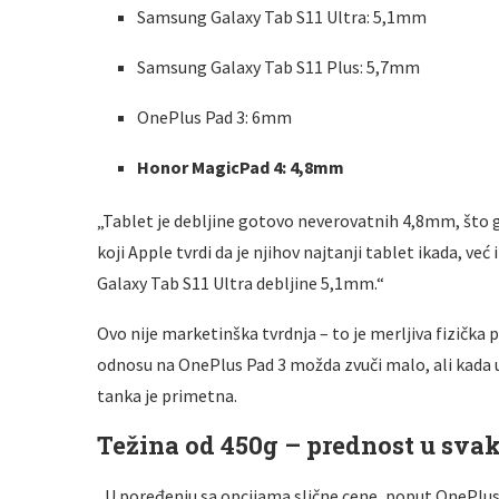
Samsung Galaxy Tab S11 Ultra: 5,1mm
Samsung Galaxy Tab S11 Plus: 5,7mm
OnePlus Pad 3: 6mm
Honor MagicPad 4: 4,8mm
„Tablet je debljine gotovo neverovatnih 4,8mm, što 
koji Apple tvrdi da je njihov najtanji tablet ikada, 
Galaxy Tab S11 Ultra debljine 5,1mm.“
Ovo nije marketinška tvrdnja – to je merljiva fizička
odnosu na OnePlus Pad 3 možda zvuči malo, ali kada u
tanka je primetna.
Težina od 450g – prednost u sva
„U poređenju sa opcijama slične cene, poput OnePlu