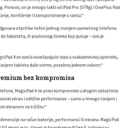
. Ponovo, on je mnogo lakši od iPad Pro (579g) i OnePlus Pad
anje, korišćenje i transportovanje u rancu.“
odgovara otprilike težini jednog manjem pametnog telefona.
 do fakulteta, ili poslovnog čoveka koji putuje – ovo je
gicPad 4 se oseća osvežavajuće lepo u svakodnevnoj upotrebi,
držanjem tableta duže vreme, posebno jednom rukom.“
premium bez kompromisa
telefone, MagicPad 4 ne pravi kompromise u drugim oblastima
 vrhunski ekran i odlične performanse – samo u mnogo tanjem i
kim ekranom na tržištu.“
u dimenzije na račun baterije, performansi ili ekrana. MagicPad
OLED ekran je tu, čipset je Snapdragon 8 Gen 5. Inžinjeri su