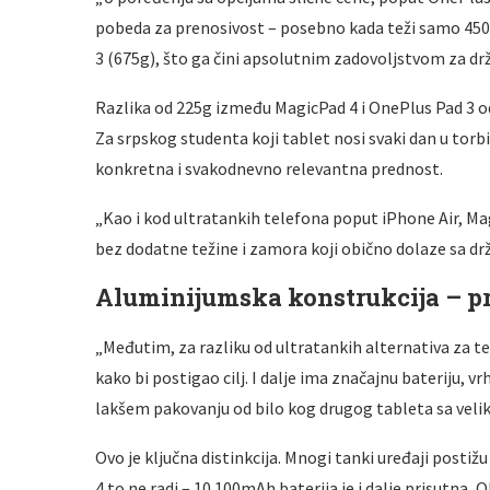
pobeda za prenosivost – posebno kada teži samo 450g
3 (675g), što ga čini apsolutnim zadovoljstvom za drž
Razlika od 225g između MagicPad 4 i OnePlus Pad 3 
Za srpskog studenta koji tablet nosi svaki dan u torbi
konkretna i svakodnevno relevantna prednost.
„Kao i kod ultratankih telefona poput iPhone Air, Ma
bez dodatne težine i zamora koji obično dolaze sa 
Aluminijumska konstrukcija – 
„Međutim, za razliku od ultratankih alternativa za 
kako bi postigao cilj. I dalje ima značajnu bateriju,
lakšem pakovanju od bilo kog drugog tableta sa veli
Ovo je ključna distinkcija. Mnogi tanki uređaji postiž
4 to ne radi – 10.100mAh baterija je i dalje prisutna, 