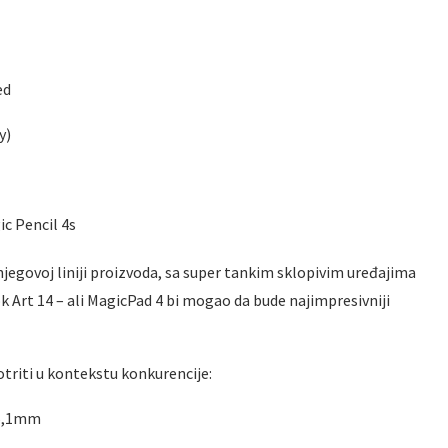
ed
y)
c Pencil 4s
njegovoj liniji proizvoda, sa super tankim sklopivim uređajima
Art 14 – ali MagicPad 4 bi mogao da bude najimpresivniji
triti u kontekstu konkurencije:
 5,1mm