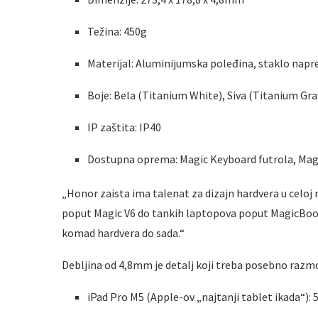
Težina: 450g
Materijal: Aluminijumska poleđina, staklo napr
Boje: Bela (Titanium White), Siva (Titanium Gra
IP zaštita: IP40
Dostupna oprema: Magic Keyboard futrola, Magi
„Honor zaista ima talenat za dizajn hardvera u celoj 
poput Magic V6 do tankih laptopova poput MagicBook 
komad hardvera do sada.“
Debljina od 4,8mm je detalj koji treba posebno razmo
iPad Pro M5 (Apple-ov „najtanji tablet ikada“):