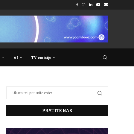
S
AI
TV emisije
PRATITE NAS