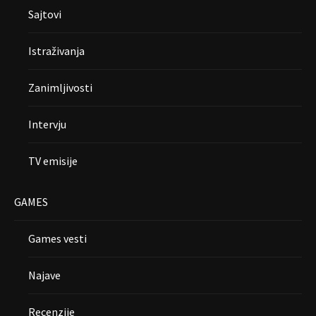
Sajtovi
Istraživanja
Zanimljivosti
Intervju
TV emisije
GAMES
Games vesti
Najave
Recenzije