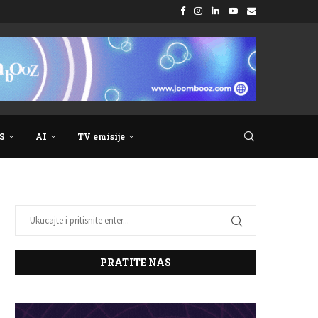
S
AI
TV emisije
PRATITE NAS