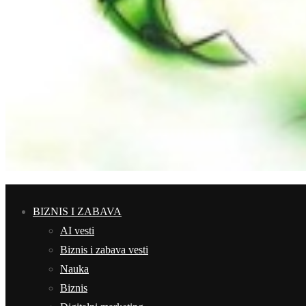
BIZNIS I ZABAVA
AI vesti
Biznis i zabava vesti
Nauka
Biznis