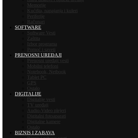
Memorije
Kućišta, napajanja i kuleri
Periferije
Računari
SOFTWARE
Software Vesti
Zaštita
Izbor programa
Pomoć i saveti
PRENOSNI UREĐAJI
Prenosni uređaji vesti
Mobilni telefoni
Notebook, Netbook
Tablet PC
GPS
Ostalo
DIGITALIJE
Digitalije vesti
TV uređaji
Audio-Video plejeri
Digitalni fotoaparati
Digitalne kamere
Ostalo
BIZNIS I ZABAVA