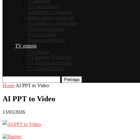
AI tutorijali
AI i bezbednost
AI primene u industriji
Etika i pravni okviri AI
AI umetnost i kreativnost
AI u video igrama
AI biznis ideje
Prompt inženjering
TV emisije
TV stanice
TV emisije ITnetwork
TV Emisije Gameplay
TV emisije Prolog
Pretraga
Home
AI PPT to Video
AI PPT to Video
13/03/2026