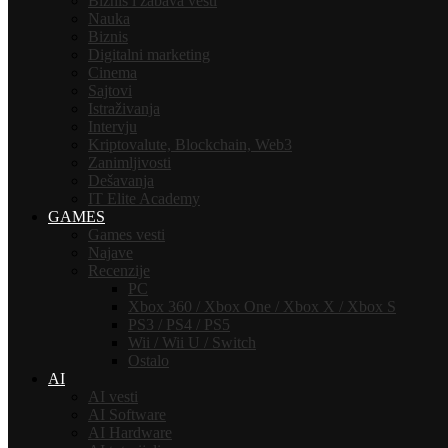
Biznis i zabava vesti
Nauka
Biznis
Digitalni marketing
Cinema
Sajtovi
Istraživanja
Intervju
Kriptovalute, Blockchain, Web3
Zanimljivosti
Dešavanja
IT Elite Academy
GAMES
Games vesti
Najave
Recenzije
PC
Xbox 360 / Xbox One / Xbox X / Xbox S
PS3 / PS4 / PS5
Wii / Wii U / Switch
Ostalo
AI
AI vesti
AI Software
AI Hardware