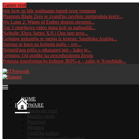
Games vesti
Igre koje su bile godinama ispred svog vremena
Phantom Blade Zero je zvanično završen: pretprodaja kreće...
Wo Long 2: Wings of Ember donosi otvoreni...
Top 5 rimejkova video igara koji su nadmašili...
Najbolje Xbox Series X/S i One igre prve...
Gejming industrija se menja iz korena: Saudijska Arabija...
Sprema se haos na bojnom polju – sve...
Neispričana priča o otkazanoj igri – kako je...
Gejming: Od grafike ka proceduralnom životu
Potpuna transformacija kultnog JRPG-a – zašto je Xenoblade...
HOME
HARDWARE
Hardware vesti
Matične ploče
Procesori
Monitori
Grafičke kartice
Hard diskovi i optički uređaji