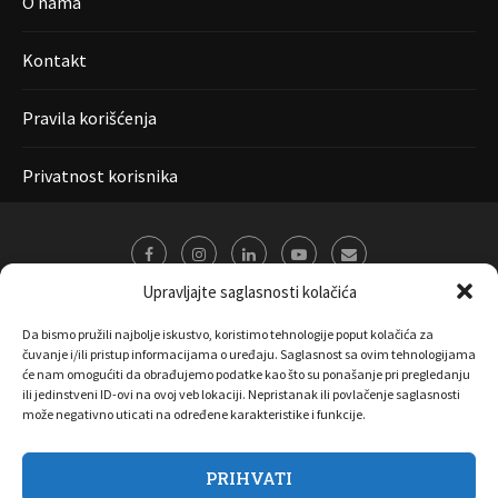
O nama
Kontakt
Pravila korišćenja
Privatnost korisnika
Upravljajte saglasnosti kolačića
Da bismo pružili najbolje iskustvo, koristimo tehnologije poput kolačića za
čuvanje i/ili pristup informacijama o uređaju. Saglasnost sa ovim tehnologijama
će nam omogućiti da obrađujemo podatke kao što su ponašanje pri pregledanju
ili jedinstveni ID-ovi na ovoj veb lokaciji. Nepristanak ili povlačenje saglasnosti
može negativno uticati na određene karakteristike i funkcije.
PRIHVATI