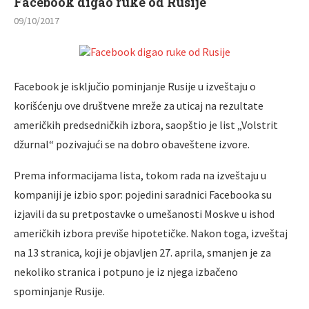
Facebook digao ruke od Rusije
09/10/2017
Facebook je isključio pominjanje Rusije u izveštaju o
korišćenju ove društvene mreže za uticaj na rezultate
američkih predsedničkih izbora, saopštio je list „Volstrit
džurnal“ pozivajući se na dobro obaveštene izvore.
Prema informacijama lista, tokom rada na izveštaju u
kompaniji je izbio spor: pojedini saradnici Facebooka su
izjavili da su pretpostavke o umešanosti Moskve u ishod
američkih izbora previše hipotetičke. Nakon toga, izveštaj
na 13 stranica, koji je objavljen 27. aprila, smanjen je za
nekoliko stranica i potpuno je iz njega izbačeno
spominjanje Rusije.