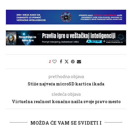
1
prethodna objava
Stiže najveća microSD kartica ikada
sledeća objava
Virtuelna realnost konačno našla svoje pravo mesto
MOŽDA ĆE VAM SE SVIDETI I