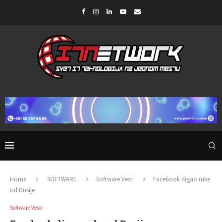
Home
SOFTWARE
Software Vesti
Facebook digao ruke
od Rusije
Software Vesti