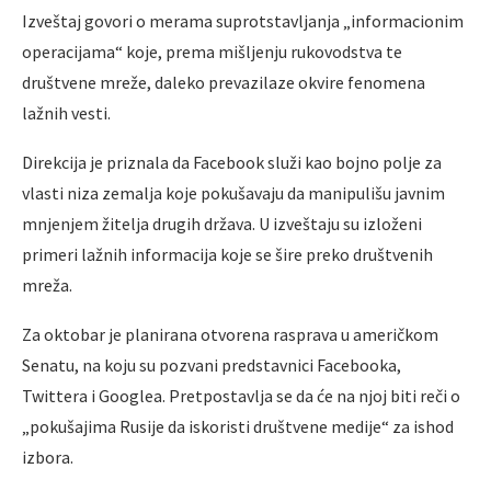
Izveštaj govori o merama suprotstavljanja „informacionim
operacijama“ koje, prema mišljenju rukovodstva te
društvene mreže, daleko prevazilaze okvire fenomena
lažnih vesti.
Direkcija je priznala da Facebook služi kao bojno polje za
vlasti niza zemalja koje pokušavaju da manipulišu javnim
mnjenjem žitelja drugih država. U izveštaju su izloženi
primeri lažnih informacija koje se šire preko društvenih
mreža.
Za oktobar je planirana otvorena rasprava u američkom
Senatu, na koju su pozvani predstavnici Facebooka,
Twittera i Googlea. Pretpostavlja se da će na njoj biti reči o
„pokušajima Rusije da iskoristi društvene medije“ za ishod
izbora.