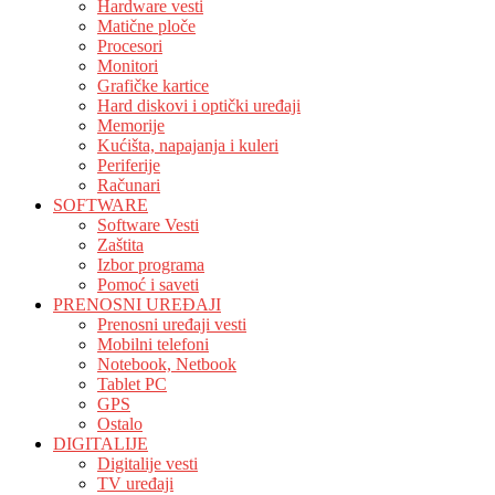
Hardware vesti
Matične ploče
Procesori
Monitori
Grafičke kartice
Hard diskovi i optički uređaji
Memorije
Kućišta, napajanja i kuleri
Periferije
Računari
SOFTWARE
Software Vesti
Zaštita
Izbor programa
Pomoć i saveti
PRENOSNI UREĐAJI
Prenosni uređaji vesti
Mobilni telefoni
Notebook, Netbook
Tablet PC
GPS
Ostalo
DIGITALIJE
Digitalije vesti
TV uređaji