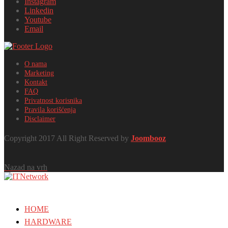
Instagram
Linkedin
Youtube
Email
O nama
Marketing
Kontakt
FAQ
Privatnost korisnika
Pravila korišćenja
Disclaimer
Copyright 2017 All Right Reserved by
Joombooz
Nazad na vrh
HOME
HARDWARE