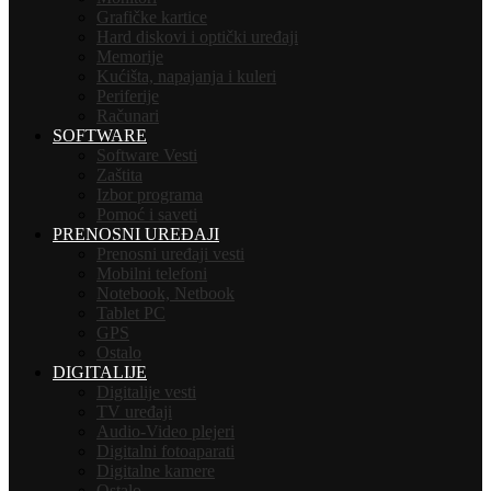
Grafičke kartice
Hard diskovi i optički uređaji
Memorije
Kućišta, napajanja i kuleri
Periferije
Računari
SOFTWARE
Software Vesti
Zaštita
Izbor programa
Pomoć i saveti
PRENOSNI UREĐAJI
Prenosni uređaji vesti
Mobilni telefoni
Notebook, Netbook
Tablet PC
GPS
Ostalo
DIGITALIJE
Digitalije vesti
TV uređaji
Audio-Video plejeri
Digitalni fotoaparati
Digitalne kamere
Ostalo