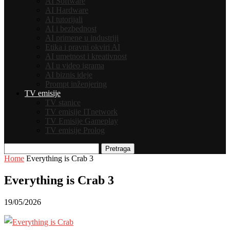
AI Software
AI Hardware
AI tutorijali
AI i bezbednost
AI primene u industriji
Etika i pravni okviri AI
AI umetnost i kreativnost
AI u video igrama
AI biznis ideje
Prompt inženjering
TV emisije
TV stanice
TV emisije ITnetwork
TV Emisije Gameplay
TV emisije Prolog
Pretraga
Home
Everything is Crab 3
Everything is Crab 3
19/05/2026