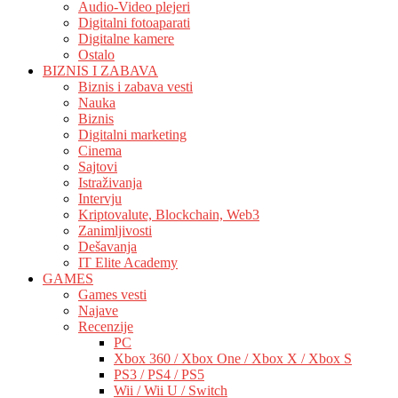
Audio-Video plejeri
Digitalni fotoaparati
Digitalne kamere
Ostalo
BIZNIS I ZABAVA
Biznis i zabava vesti
Nauka
Biznis
Digitalni marketing
Cinema
Sajtovi
Istraživanja
Intervju
Kriptovalute, Blockchain, Web3
Zanimljivosti
Dešavanja
IT Elite Academy
GAMES
Games vesti
Najave
Recenzije
PC
Xbox 360 / Xbox One / Xbox X / Xbox S
PS3 / PS4 / PS5
Wii / Wii U / Switch