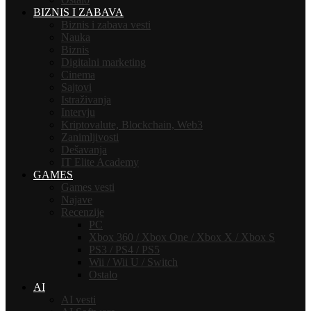
BIZNIS I ZABAVA
Biznis i zabava vesti
Nauka
Biznis
Digitalni marketing
Cinema
Sajtovi
Istraživanja
Intervju
Kriptovalute, Blockchain, Web3
Zanimljivosti
Dešavanja
IT Elite Academy
GAMES
Games vesti
Najave
Recenzije
PC
Xbox 360 / Xbox One / Xbox X / Xbox S
PS3 / PS4 / PS5
Wii / Wii U / Switch
Ostalo
AI
AI vesti