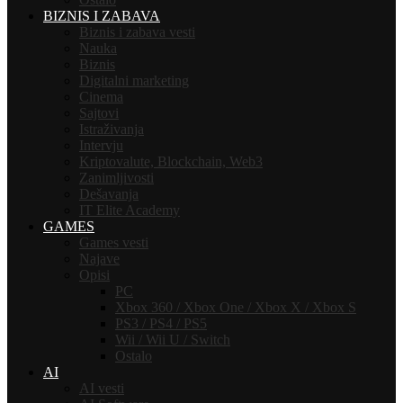
BIZNIS I ZABAVA
Biznis i zabava vesti
Nauka
Biznis
Digitalni marketing
Cinema
Sajtovi
Istraživanja
Intervju
Kriptovalute, Blockchain, Web3
Zanimljivosti
Dešavanja
IT Elite Academy
GAMES
Games vesti
Najave
Opisi
PC
Xbox 360 / Xbox One / Xbox X / Xbox S
PS3 / PS4 / PS5
Wii / Wii U / Switch
Ostalo
AI
AI vesti