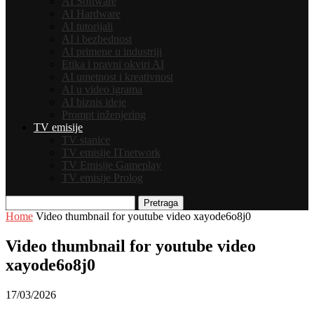
AI Software
AI Hardware
AI tutorijali
AI i bezbednost
AI primene u industriji
Etika i pravni okviri AI
AI umetnost i kreativnost
AI u video igrama
AI biznis ideje
Prompt inženjering
TV emisije
TV stanice
TV emisije ITnetwork
TV Emisije Gameplay
TV emisije Prolog
Pretraga
Home
Video thumbnail for youtube video xayode6o8j0
Video thumbnail for youtube video
xayode6o8j0
17/03/2026