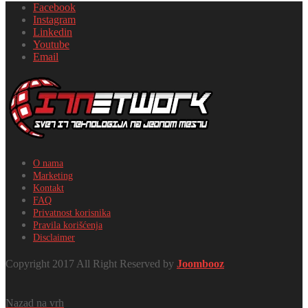
Facebook
Instagram
Linkedin
Youtube
Email
O nama
Marketing
Kontakt
FAQ
Privatnost korisnika
Pravila korišćenja
Disclaimer
Copyright 2017 All Right Reserved by
Joombooz
Nazad na vrh