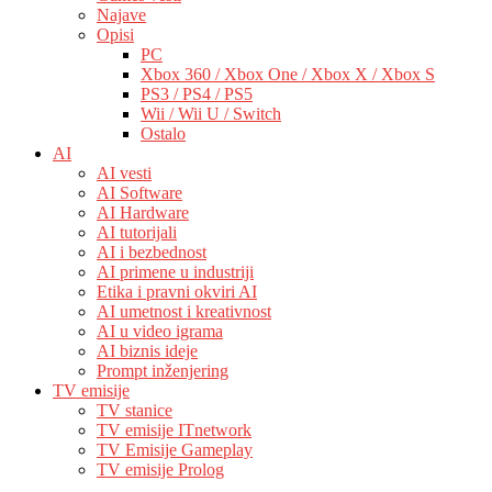
Najave
Opisi
PC
Xbox 360 / Xbox One / Xbox X / Xbox S
PS3 / PS4 / PS5
Wii / Wii U / Switch
Ostalo
AI
AI vesti
AI Software
AI Hardware
AI tutorijali
AI i bezbednost
AI primene u industriji
Etika i pravni okviri AI
AI umetnost i kreativnost
AI u video igrama
AI biznis ideje
Prompt inženjering
TV emisije
TV stanice
TV emisije ITnetwork
TV Emisije Gameplay
TV emisije Prolog