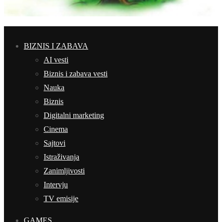
BIZNIS I ZABAVA
AI vesti
Biznis i zabava vesti
Nauka
Biznis
Digitalni marketing
Cinema
Sajtovi
Istraživanja
Zanimljivosti
Intervju
TV emisije
GAMES