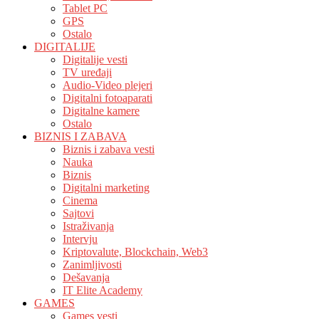
Tablet PC
GPS
Ostalo
DIGITALIJE
Digitalije vesti
TV uređaji
Audio-Video plejeri
Digitalni fotoaparati
Digitalne kamere
Ostalo
BIZNIS I ZABAVA
Biznis i zabava vesti
Nauka
Biznis
Digitalni marketing
Cinema
Sajtovi
Istraživanja
Intervju
Kriptovalute, Blockchain, Web3
Zanimljivosti
Dešavanja
IT Elite Academy
GAMES
Games vesti