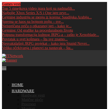
Games vesti
Top 5 rimejkova video igara koji su nadmašili...
Najbolje Xbox Series X/S i One igre prve...
Gejming industrija se menja iz korena: Saudijska Arabija...
Sprema se haos na bojnom polju – sve...
Neispričana priča o otkazanoj igri – kako je...
Gejming: Od grafike ka proceduralnom životu
Potpuna transformacija kultnog JRPG-a – zašto je Xenoblade...
Povratak u svet košmara – šta sve znamo...
Nesvakidašnji JRPG projekat – kako igra Stupid Never...
Velika očekivanja i planovi za nastavak – šta...
HOME
HARDWARE
Hardware vesti
Matične ploče
Procesori
Monitori