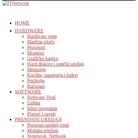
HOME
HARDWARE
Hardware vesti
Matične ploče
Procesori
Monitori
Grafičke kartice
Hard diskovi i optički uređaji
Memorije
Kućišta, napajanja i kuleri
Periferije
Računari
SOFTWARE
Software Vesti
Zaštita
Izbor programa
Pomoć i saveti
PRENOSNI UREĐAJI
Prenosni uređaji vesti
Mobilni telefoni
Notebook, Netbook