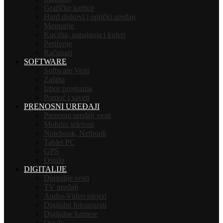
Grafičke kartice
Hard diskovi i optički uređaji
Memorije
Kućišta, napajanja i kuleri
Periferije
Računari
SOFTWARE
Software Vesti
Zaštita
Izbor programa
Pomoć i saveti
PRENOSNI UREĐAJI
Prenosni uređaji vesti
Mobilni telefoni
Notebook, Netbook
Tablet PC
GPS
Ostalo
DIGITALIJE
Digitalije vesti
TV uređaji
Audio-Video plejeri
Digitalni fotoaparati
Digitalne kamere
Ostalo