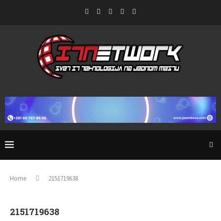
Home
2151719638
2151719638