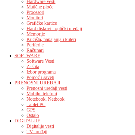
Hardware vesti
Matične ploče
Procesori
Monitori
Grafičke kartice
Hard diskovi i optički uređaji
Memorije
Kućišta, napajanja i kuleri
Periferije
Računari
SOFTWARE
Software Vesti
Zaštita
Izbor programa
Pomoć i saveti
PRENOSNI UREĐAJI
Prenosni uređaji vesti
Mobilni telefoni
Notebook, Netbook
Tablet PC
GPS
Ostalo
DIGITALIJE
Digitalije vesti
TV uređaji