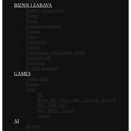
BIZNIS I ZABAVA
Biznis i zabava vesti
Nauka
Biznis
Digitalni marketing
Cinema
Sajtovi
Istraživanja
Intervju
Kriptovalute, Blockchain, Web3
Zanimljivosti
Dešavanja
IT Elite Academy
GAMES
Games vesti
Najave
Opisi
PC
Xbox 360 / Xbox One / Xbox X / Xbox S
PS3 / PS4 / PS5
Wii / Wii U / Switch
Ostalo
AI
AI vesti