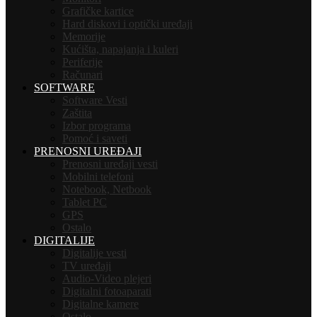
Grafičke kartice
Hard diskovi i optički uređaji
Memorije
Kućišta, napajanja i kuleri
Periferije
Računari
SOFTWARE
Software Vesti
Zaštita
Izbor programa
Pomoć i saveti
PRENOSNI UREĐAJI
Prenosni uređaji vesti
Mobilni telefoni
Notebook, Netbook
Tablet PC
GPS
Ostalo
DIGITALIJE
Digitalije vesti
TV uređaji
Audio-Video plejeri
Digitalni fotoaparati
Digitalne kamere
Ostalo