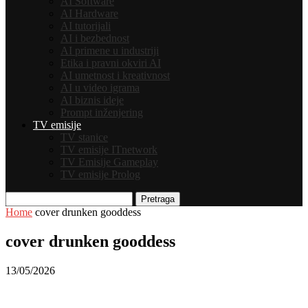
AI Software
AI Hardware
AI tutorijali
AI i bezbednost
AI primene u industriji
Etika i pravni okviri AI
AI umetnost i kreativnost
AI u video igrama
AI biznis ideje
Prompt inženjering
TV emisije
TV stanice
TV emisije ITnetwork
TV Emisije Gameplay
TV emisije Prolog
Pretraga
Home
cover drunken gooddess
cover drunken gooddess
13/05/2026