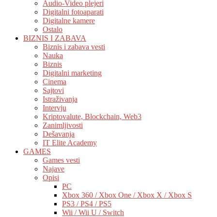
Audio-Video plejeri
Digitalni fotoaparati
Digitalne kamere
Ostalo
BIZNIS I ZABAVA
Biznis i zabava vesti
Nauka
Biznis
Digitalni marketing
Cinema
Sajtovi
Istraživanja
Intervju
Kriptovalute, Blockchain, Web3
Zanimljivosti
Dešavanja
IT Elite Academy
GAMES
Games vesti
Najave
Opisi
PC
Xbox 360 / Xbox One / Xbox X / Xbox S
PS3 / PS4 / PS5
Wii / Wii U / Switch