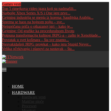
Games vesti
Top 5 rimejkova video igara koji su nadmašili...
Najbolje Xbox Series X/S i One igre prve...
Gejming industrija se menja iz korena: Saudijska Arabija...
Sprema se haos na bojnom polju – sve...
Neispričana priča o otkazanoj igri – kako je...
Gejming: Od grafike ka proceduralnom životu
Potpuna transformacija kultnog JRPG-a – zašto je Xenoblade...
Povratak u svet košmara – šta sve znamo...
Nesvakidašnji JRPG projekat – kako igra Stupid Never...
Velika očekivanja i planovi za nastavak – šta...
HOME
HARDWARE
Hardware vesti
Matične ploče
Procesori
Monitori