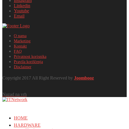
Instagram
Linkedin
Youtube
Email
O nama
Marketing
Kontakt
FAQ
Privatnost korisnika
Pravila korišćenja
Disclaimer
Copyright 2017 All Right Reserved by
Joombooz
Nazad na vrh
HOME
HARDWARE