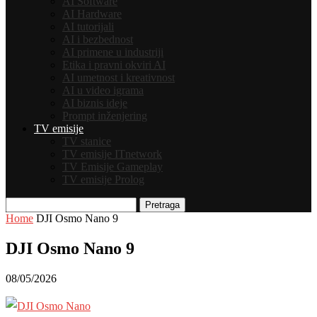
AI Software
AI Hardware
AI tutorijali
AI i bezbednost
AI primene u industriji
Etika i pravni okviri AI
AI umetnost i kreativnost
AI u video igrama
AI biznis ideje
Prompt inženjering
TV emisije
TV stanice
TV emisije ITnetwork
TV Emisije Gameplay
TV emisije Prolog
Pretraga
Home
DJI Osmo Nano 9
DJI Osmo Nano 9
08/05/2026