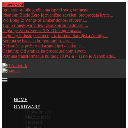
Games vesti
Igre koje su bile godinama ispred svog vremena
Phantom Blade Zero je zvanično završen: pretprodaja kreće...
Wo Long 2: Wings of Ember donosi otvoreni...
Top 5 rimejkova video igara koji su nadmašili...
Najbolje Xbox Series X/S i One igre prve...
Gejming industrija se menja iz korena: Saudijska Arabija...
Sprema se haos na bojnom polju – sve...
Neispričana priča o otkazanoj igri – kako je...
Gejming: Od grafike ka proceduralnom životu
Potpuna transformacija kultnog JRPG-a – zašto je Xenoblade...
HOME
HARDWARE
Hardware vesti
Matične ploče
Procesori
Monitori