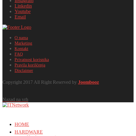
Instagram
Linkedin
Youtube
Email
O nama
Marketing
Kontakt
FAQ
Privatnost korisnika
Pravila korišćenja
Disclaimer
Copyright 2017 All Right Reserved by
Joombooz
Nazad na vrh
HOME
HARDWARE