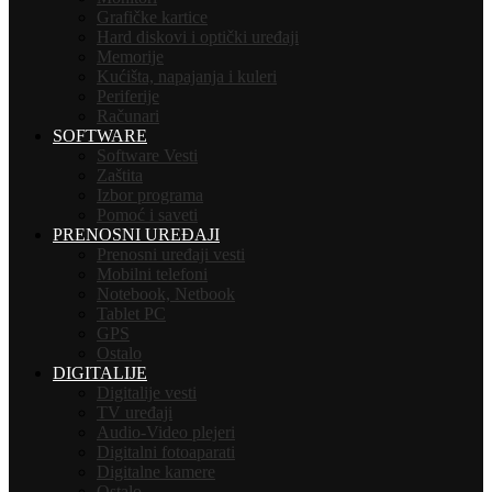
Grafičke kartice
Hard diskovi i optički uređaji
Memorije
Kućišta, napajanja i kuleri
Periferije
Računari
SOFTWARE
Software Vesti
Zaštita
Izbor programa
Pomoć i saveti
PRENOSNI UREĐAJI
Prenosni uređaji vesti
Mobilni telefoni
Notebook, Netbook
Tablet PC
GPS
Ostalo
DIGITALIJE
Digitalije vesti
TV uređaji
Audio-Video plejeri
Digitalni fotoaparati
Digitalne kamere
Ostalo