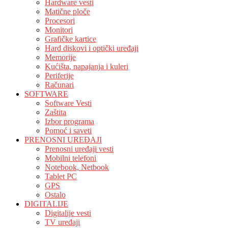
Hardware vesti
Matične ploče
Procesori
Monitori
Grafičke kartice
Hard diskovi i optički uređaji
Memorije
Kućišta, napajanja i kuleri
Periferije
Računari
SOFTWARE
Software Vesti
Zaštita
Izbor programa
Pomoć i saveti
PRENOSNI UREĐAJI
Prenosni uređaji vesti
Mobilni telefoni
Notebook, Netbook
Tablet PC
GPS
Ostalo
DIGITALIJE
Digitalije vesti
TV uređaji