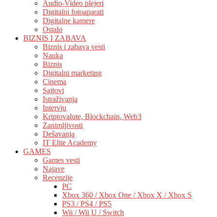
Audio-Video plejeri
Digitalni fotoaparati
Digitalne kamere
Ostalo
BIZNIS I ZABAVA
Biznis i zabava vesti
Nauka
Biznis
Digitalni marketing
Cinema
Sajtovi
Istraživanja
Intervju
Kriptovalute, Blockchain, Web3
Zanimljivosti
Dešavanja
IT Elite Academy
GAMES
Games vesti
Najave
Recenzije
PC
Xbox 360 / Xbox One / Xbox X / Xbox S
PS3 / PS4 / PS5
Wii / Wii U / Switch