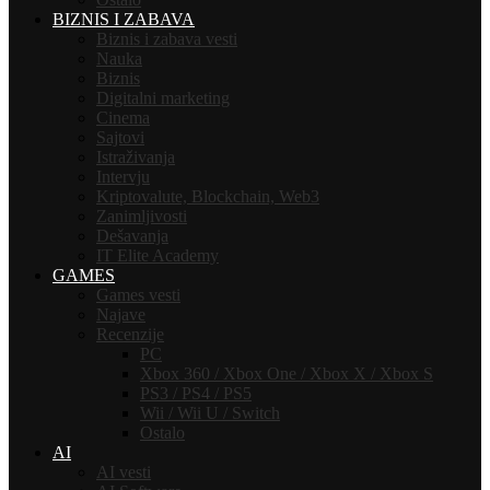
BIZNIS I ZABAVA
Biznis i zabava vesti
Nauka
Biznis
Digitalni marketing
Cinema
Sajtovi
Istraživanja
Intervju
Kriptovalute, Blockchain, Web3
Zanimljivosti
Dešavanja
IT Elite Academy
GAMES
Games vesti
Najave
Recenzije
PC
Xbox 360 / Xbox One / Xbox X / Xbox S
PS3 / PS4 / PS5
Wii / Wii U / Switch
Ostalo
AI
AI vesti