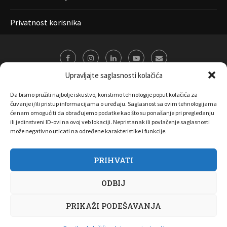
Privatnost korisnika
Upravljajte saglasnosti kolačića
Da bismo pružili najbolje iskustvo, koristimo tehnologije poput kolačića za
čuvanje i/ili pristup informacijama o uređaju. Saglasnost sa ovim tehnologijama
će nam omogućiti da obrađujemo podatke kao što su ponašanje pri pregledanju
ili jedinstveni ID-ovi na ovoj veb lokaciji. Nepristanak ili povlačenje saglasnosti
može negativno uticati na određene karakteristike i funkcije.
PRIHVATI
O nama
Marketing
Kontakt
FAQ
Privatnost korisnika
ODBIJ
Pravila korišćenja
Disclaimer
Copyright 2017 All Right Reserved by
Joombooz
PRIKAŽI PODEŠAVANJA
NAZAD NA VRH