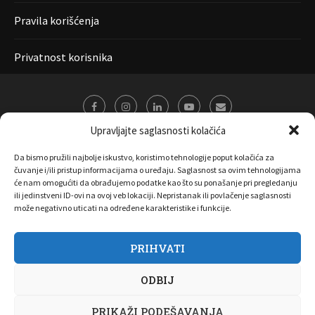
Pravila korišćenja
Privatnost korisnika
Upravljajte saglasnosti kolačića
Da bismo pružili najbolje iskustvo, koristimo tehnologije poput kolačića za
čuvanje i/ili pristup informacijama o uređaju. Saglasnost sa ovim tehnologijama
će nam omogućiti da obrađujemo podatke kao što su ponašanje pri pregledanju
ili jedinstveni ID-ovi na ovoj veb lokaciji. Nepristanak ili povlačenje saglasnosti
može negativno uticati na određene karakteristike i funkcije.
PRIHVATI
O nama
Marketing
Kontakt
FAQ
Privatnost korisnika
ODBIJ
Pravila korišćenja
Disclaimer
Copyright 2017 All Right Reserved by
Joombooz
PRIKAŽI PODEŠAVANJA