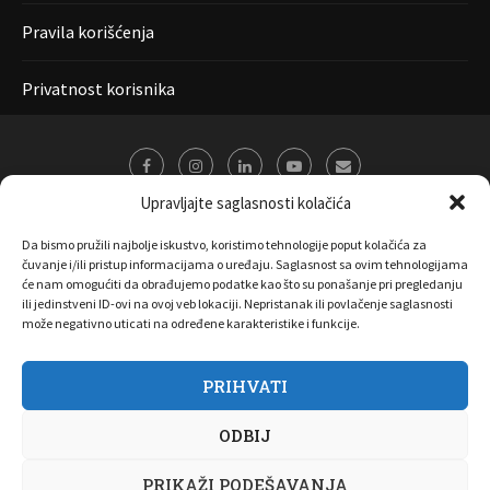
Pravila korišćenja
Privatnost korisnika
Upravljajte saglasnosti kolačića
Da bismo pružili najbolje iskustvo, koristimo tehnologije poput kolačića za
čuvanje i/ili pristup informacijama o uređaju. Saglasnost sa ovim tehnologijama
će nam omogućiti da obrađujemo podatke kao što su ponašanje pri pregledanju
ili jedinstveni ID-ovi na ovoj veb lokaciji. Nepristanak ili povlačenje saglasnosti
može negativno uticati na određene karakteristike i funkcije.
PRIHVATI
O nama
Marketing
Kontakt
FAQ
Privatnost korisnika
ODBIJ
Pravila korišćenja
Disclaimer
Copyright 2017 All Right Reserved by
Joombooz
PRIKAŽI PODEŠAVANJA