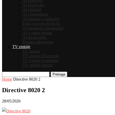
AI Software
AI Hardware
AI tutorijali
AI i bezbednost
AI primene u industriji
Etika i pravni okviri AI
AI umetnost i kreativnost
AI u video igrama
AI biznis ideje
Prompt inženjering
TV emisije
TV stanice
TV emisije ITnetwork
TV Emisije Gameplay
TV emisije Prolog
Pretraga
Home
Directive 8020 2
Directive 8020 2
28/05/2026