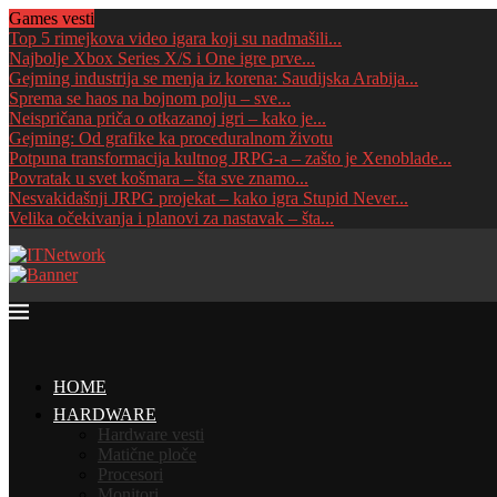
Games vesti
Top 5 rimejkova video igara koji su nadmašili...
Najbolje Xbox Series X/S i One igre prve...
Gejming industrija se menja iz korena: Saudijska Arabija...
Sprema se haos na bojnom polju – sve...
Neispričana priča o otkazanoj igri – kako je...
Gejming: Od grafike ka proceduralnom životu
Potpuna transformacija kultnog JRPG-a – zašto je Xenoblade...
Povratak u svet košmara – šta sve znamo...
Nesvakidašnji JRPG projekat – kako igra Stupid Never...
Velika očekivanja i planovi za nastavak – šta...
HOME
HARDWARE
Hardware vesti
Matične ploče
Procesori
Monitori