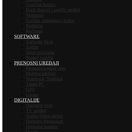
Grafičke kartice
Hard diskovi i optički uređaji
Memorije
Kućišta, napajanja i kuleri
Periferije
Računari
SOFTWARE
Software Vesti
Zaštita
Izbor programa
Pomoć i saveti
PRENOSNI UREĐAJI
Prenosni uređaji vesti
Mobilni telefoni
Notebook, Netbook
Tablet PC
GPS
Ostalo
DIGITALIJE
Digitalije vesti
TV uređaji
Audio-Video plejeri
Digitalni fotoaparati
Digitalne kamere
Ostalo