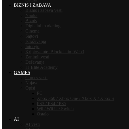
BIZNIS I ZABAVA
Biznis i zabava vesti
Nauka
Biznis
Digitalni marketing
Cinema
Sajtovi
Istraživanja
Intervju
Kriptovalute, Blockchain, Web3
Zanimljivosti
Dešavanja
IT Elite Academy
GAMES
Games vesti
Najave
Opisi
PC
Xbox 360 / Xbox One / Xbox X / Xbox S
PS3 / PS4 / PS5
Wii / Wii U / Switch
Ostalo
AI
AI vesti