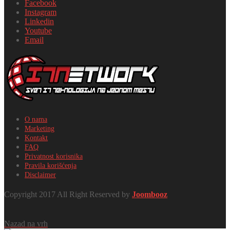
Facebook
Instagram
Linkedin
Youtube
Email
O nama
Marketing
Kontakt
FAQ
Privatnost korisnika
Pravila korišćenja
Disclaimer
Copyright 2017 All Right Reserved by
Joombooz
Nazad na vrh