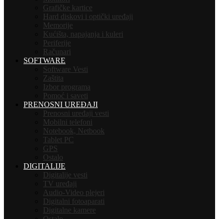
Grafičke kartice
Hard diskovi i optički uređaji
Memorije
Kućišta, napajanja i kuleri
Periferije
Računari
SOFTWARE
Software Vesti
Zaštita
Izbor programa
Pomoć i saveti
PRENOSNI UREĐAJI
Prenosni uređaji vesti
Mobilni telefoni
Notebook, Netbook
Tablet PC
GPS
Ostalo
DIGITALIJE
Digitalije vesti
TV uređaji
Audio-Video plejeri
Digitalni fotoaparati
Digitalne kamere
Ostalo