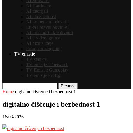
AI Software
AI Hardware
AI tutorijali
AI i bezbednost
AI primene u industriji
Etika i pravni okviri AI
AI umetnost i kreativnost
AI u video igrama
AI biznis ideje
Prompt inženjering
TV emisije
TV stanice
TV emisije ITnetwork
TV Emisije Gameplay
TV emisije Prolog
Pretraga
Home
digitalno čišćenje i bezbednost 1
digitalno čišćenje i bezbednost 1
16/03/2026