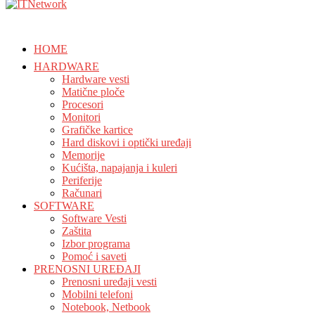
HOME
HARDWARE
Hardware vesti
Matične ploče
Procesori
Monitori
Grafičke kartice
Hard diskovi i optički uređaji
Memorije
Kućišta, napajanja i kuleri
Periferije
Računari
SOFTWARE
Software Vesti
Zaštita
Izbor programa
Pomoć i saveti
PRENOSNI UREĐAJI
Prenosni uređaji vesti
Mobilni telefoni
Notebook, Netbook