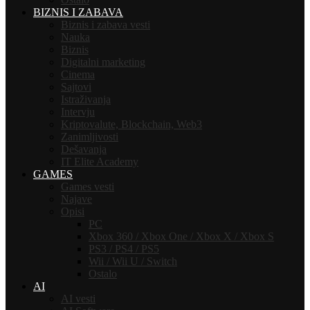
BIZNIS I ZABAVA
Biznis i zabava vesti
Nauka
Biznis
Digitalni marketing
Cinema
Sajtovi
Istraživanja
Intervju
Kriptovalute, Blockchain, Web3
Zanimljivosti
Dešavanja
IT Elite Academy
GAMES
Games vesti
Najave
Opisi
PC
Xbox 360 / Xbox One / Xbox X / Xbox S
PS3 / PS4 / PS5
Wii / Wii U / Switch
Ostalo
AI
AI vesti