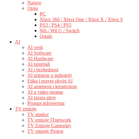
Najave
Opisi
PC
Xbox 360 / Xbox One / Xbox X / Xbox S
PS3 / PS4 / PS5
Wii / Wii U / Switch
Ostalo
AI
AI vesti
AI Software
AI Hardware
AI tutorijali
AI i bezbednost
AI primene u industriji
Etika i pravni okviri AI
AI umetnost i kreativnost
AI u video igrama
AI biznis ideje
Prompt inženjering
TV emisije
TV stanice
TV emisije ITnetwork
TV Emisije Gameplay
TV emisije Prolog