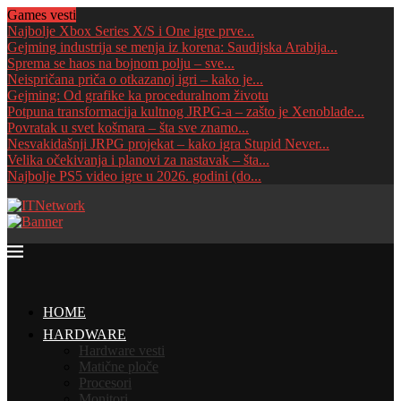
Games vesti
Najbolje Xbox Series X/S i One igre prve...
Gejming industrija se menja iz korena: Saudijska Arabija...
Sprema se haos na bojnom polju – sve...
Neispričana priča o otkazanoj igri – kako je...
Gejming: Od grafike ka proceduralnom životu
Potpuna transformacija kultnog JRPG-a – zašto je Xenoblade...
Povratak u svet košmara – šta sve znamo...
Nesvakidašnji JRPG projekat – kako igra Stupid Never...
Velika očekivanja i planovi za nastavak – šta...
Najbolje PS5 video igre u 2026. godini (do...
HOME
HARDWARE
Hardware vesti
Matične ploče
Procesori
Monitori