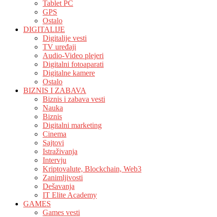
Tablet PC
GPS
Ostalo
DIGITALIJE
Digitalije vesti
TV uređaji
Audio-Video plejeri
Digitalni fotoaparati
Digitalne kamere
Ostalo
BIZNIS I ZABAVA
Biznis i zabava vesti
Nauka
Biznis
Digitalni marketing
Cinema
Sajtovi
Istraživanja
Intervju
Kriptovalute, Blockchain, Web3
Zanimljivosti
Dešavanja
IT Elite Academy
GAMES
Games vesti