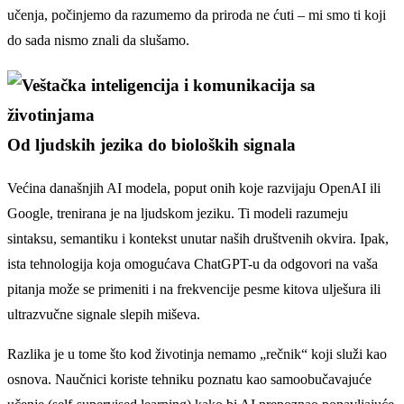
učenja, počinjemo da razumemo da priroda ne ćuti – mi smo ti koji
do sada nismo znali da slušamo.
Od ljudskih jezika do bioloških signala
Većina današnjih AI modela, poput onih koje razvijaju OpenAI ili
Google, trenirana je na ljudskom jeziku. Ti modeli razumeju
sintaksu, semantiku i kontekst unutar naših društvenih okvira. Ipak,
ista tehnologija koja omogućava ChatGPT-u da odgovori na vaša
pitanja može se primeniti i na frekvencije pesme kitova ulješura ili
ultrazvučne signale slepih miševa.
Razlika je u tome što kod životinja nemamo „rečnik“ koji služi kao
osnova. Naučnici koriste tehniku poznatu kao samoobučavajuće