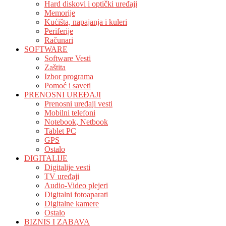
Hard diskovi i optički uređaji
Memorije
Kućišta, napajanja i kuleri
Periferije
Računari
SOFTWARE
Software Vesti
Zaštita
Izbor programa
Pomoć i saveti
PRENOSNI UREĐAJI
Prenosni uređaji vesti
Mobilni telefoni
Notebook, Netbook
Tablet PC
GPS
Ostalo
DIGITALIJE
Digitalije vesti
TV uređaji
Audio-Video plejeri
Digitalni fotoaparati
Digitalne kamere
Ostalo
BIZNIS I ZABAVA