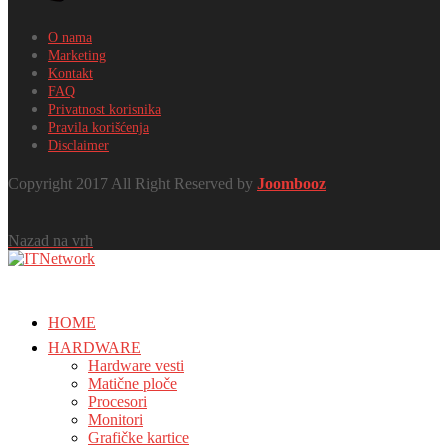
O nama
Marketing
Kontakt
FAQ
Privatnost korisnika
Pravila korišćenja
Disclaimer
Copyright 2017 All Right Reserved by
Joombooz
Nazad na vrh
HOME
HARDWARE
Hardware vesti
Matične ploče
Procesori
Monitori
Grafičke kartice