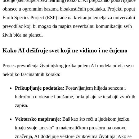
učenje (self-supervised learning) kako bi AI prepoznao ponavljajuće
obrasce u ogromnim bazama bioakustičnih podataka. Projekti poput
Earth Species Project (ESP) rade na kreiranju temelja za univerzalni
prevodilac koji bi mogao da mapira neverbalnu komunikaciju svih
živih bića na planeti.
Kako AI dešifruje svet koji ne vidimo i ne čujemo
Proces prevođenja životinjskog jezika putem AI modela odvija se u
nekoliko fascinantnih koraka:
Prikupljanje podataka:
Postavljanjem hiljada senzora i
hidrofona u okeane i prašume, prikupljaju se terabajti zvučnih
zapisa.
Vektorsko mapiranje:
Baš kao što reči u ljudskom jeziku
imaju svoje „mesto“ u matematičkom prostoru na osnovu
značenja, AI dodeljuje vektore zvukovima životinja. Ako se