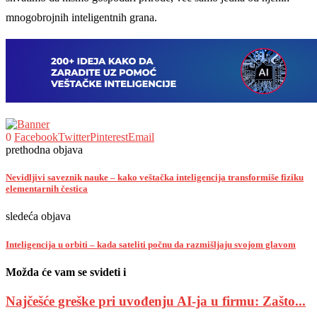
mnogobrojnih inteligentnih grana.
0
Facebook
Twitter
Pinterest
Email
prethodna objava
Nevidljivi saveznik nauke – kako veštačka inteligencija transformiše fiziku
elementarnih čestica
sledeća objava
Inteligencija u orbiti – kada sateliti počnu da razmišljaju svojom glavom
Možda će vam se svideti i
Najčešće greške pri uvođenju AI-ja u firmu: Zašto...