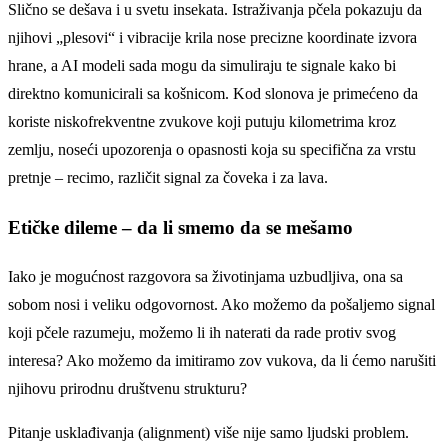
Slično se dešava i u svetu insekata. Istraživanja pčela pokazuju da
njihovi „plesovi“ i vibracije krila nose precizne koordinate izvora
hrane, a AI modeli sada mogu da simuliraju te signale kako bi
direktno komunicirali sa košnicom. Kod slonova je primećeno da
koriste niskofrekventne zvukove koji putuju kilometrima kroz
zemlju, noseći upozorenja o opasnosti koja su specifična za vrstu
pretnje – recimo, različit signal za čoveka i za lava.
Etičke dileme – da li smemo da se mešamo
Iako je mogućnost razgovora sa životinjama uzbudljiva, ona sa
sobom nosi i veliku odgovornost. Ako možemo da pošaljemo signal
koji pčele razumeju, možemo li ih naterati da rade protiv svog
interesa? Ako možemo da imitiramo zov vukova, da li ćemo narušiti
njihovu prirodnu društvenu strukturu?
Pitanje usklađivanja (alignment) više nije samo ljudski problem.