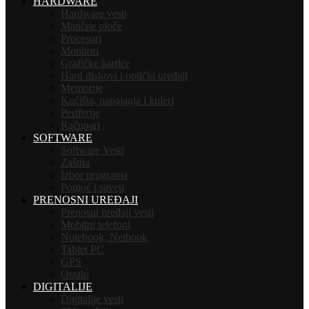
HARDWARE
Hardware vesti
Matične ploče
Procesori
Monitori
Grafičke kartice
Hard diskovi i optički uređaji
Memorije
Kućišta, napajanja i kuleri
Periferije
Računari
SOFTWARE
Software Vesti
Zaštita
Izbor programa
Pomoć i saveti
PRENOSNI UREĐAJI
Prenosni uređaji vesti
Mobilni telefoni
Notebook, Netbook
Tablet PC
GPS
Ostalo
DIGITALIJE
Digitalije vesti