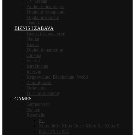
TV uređaji
Audio-Video plejeri
Digitalni fotoaparati
Digitalne kamere
Ostalo
BIZNIS I ZABAVA
Biznis i zabava vesti
Nauka
Biznis
Digitalni marketing
Cinema
Sajtovi
Istraživanja
Intervju
Kriptovalute, Blockchain, Web3
Zanimljivosti
Dešavanja
IT Elite Academy
GAMES
Games vesti
Najave
Recenzije
PC
Xbox 360 / Xbox One / Xbox X / Xbox S
PS3 / PS4 / PS5