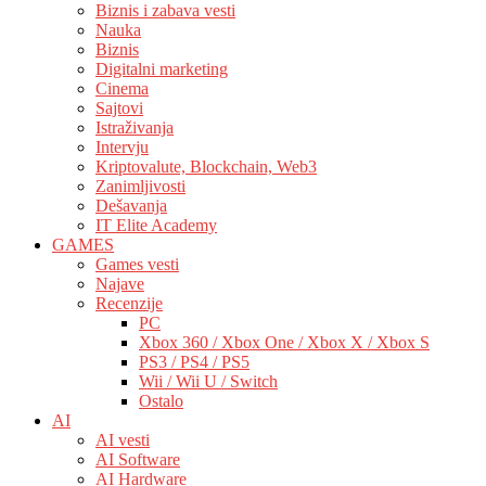
Biznis i zabava vesti
Nauka
Biznis
Digitalni marketing
Cinema
Sajtovi
Istraživanja
Intervju
Kriptovalute, Blockchain, Web3
Zanimljivosti
Dešavanja
IT Elite Academy
GAMES
Games vesti
Najave
Recenzije
PC
Xbox 360 / Xbox One / Xbox X / Xbox S
PS3 / PS4 / PS5
Wii / Wii U / Switch
Ostalo
AI
AI vesti
AI Software
AI Hardware