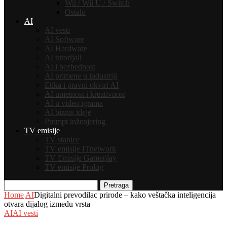
Wii / Wii U / Switch
Ostalo
AI
AI vesti
AI Software
AI Hardware
AI tutorijali
AI i bezbednost
AI primene u industriji
Etika i pravni okviri AI
AI umetnost i kreativnost
AI u video igrama
AI biznis ideje
Prompt inženjering
TV emisije
TV stanice
TV emisije ITnetwork
TV Emisije Gameplay
TV emisije Prolog
Pretraga
Home
AI
Digitalni prevodilac prirode – kako veštačka inteligencija
otvara dijalog između vrsta
AI
AI vesti