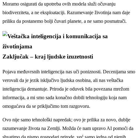
Moramo osigurati da upotreba ovih modela služi očuvanju
biodiverziteta, a ne eksploataciji. Razumevanje životinja nam daje
priliku da postanemo bolji čuvari planete, a ne samo posmatrači.
Zaključak – kraj ljudske izuzetnosti
Pojava međuvrsnih inteligencija nas uči poniznosti. Decenijama smo
verovali da je jezik isključivo ljudska osobina, ali nas veštačka
inteligencija demantuje. Priroda je oduvek bila povezana mrežom
informacija, a mi smo sada konačno dobili tehnologiju koja nam
omogućava da se priključimo tom razgovoru.
Ovo nije samo tehnološki napredak; ovo je prilika za novo, dublje
razumevanje života na Zemlji. Možda će nam upravo AI pomoći da
shvatimo da nismo gospodari prirode, već samo jedna od njenih