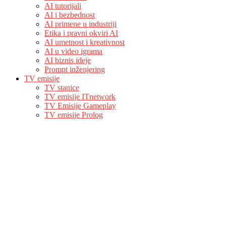
AI tutorijali
AI i bezbednost
AI primene u industriji
Etika i pravni okviri AI
AI umetnost i kreativnost
AI u video igrama
AI biznis ideje
Prompt inženjering
TV emisije
TV stanice
TV emisije ITnetwork
TV Emisije Gameplay
TV emisije Prolog