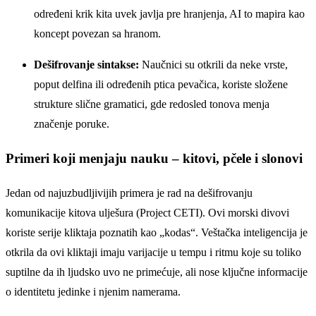
određeni krik kita uvek javlja pre hranjenja, AI to mapira kao
koncept povezan sa hranom.
Dešifrovanje sintakse:
Naučnici su otkrili da neke vrste,
poput delfina ili određenih ptica pevačica, koriste složene
strukture slične gramatici, gde redosled tonova menja
značenje poruke.
Primeri koji menjaju nauku – kitovi, pčele i slonovi
Jedan od najuzbudljivijih primera je rad na dešifrovanju
komunikacije kitova ulješura (Project CETI). Ovi morski divovi
koriste serije kliktaja poznatih kao „kodas“. Veštačka inteligencija je
otkrila da ovi kliktaji imaju varijacije u tempu i ritmu koje su toliko
suptilne da ih ljudsko uvo ne primećuje, ali nose ključne informacije
o identitetu jedinke i njenim namerama.