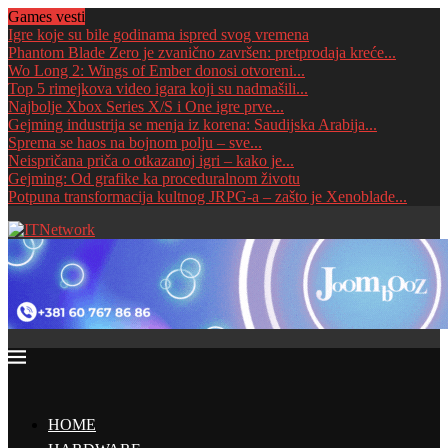
Games vesti
Igre koje su bile godinama ispred svog vremena
Phantom Blade Zero je zvanično završen: pretprodaja kreće...
Wo Long 2: Wings of Ember donosi otvoreni...
Top 5 rimejkova video igara koji su nadmašili...
Najbolje Xbox Series X/S i One igre prve...
Gejming industrija se menja iz korena: Saudijska Arabija...
Sprema se haos na bojnom polju – sve...
Neispričana priča o otkazanoj igri – kako je...
Gejming: Od grafike ka proceduralnom životu
Potpuna transformacija kultnog JRPG-a – zašto je Xenoblade...
HOME