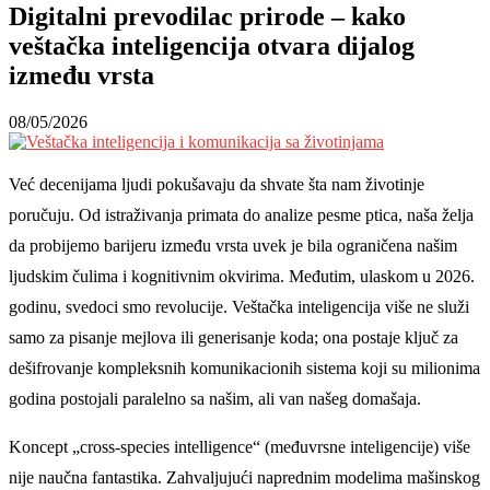
Digitalni prevodilac prirode – kako
veštačka inteligencija otvara dijalog
između vrsta
08/05/2026
Već decenijama ljudi pokušavaju da shvate šta nam životinje
poručuju. Od istraživanja primata do analize pesme ptica, naša želja
da probijemo barijeru između vrsta uvek je bila ograničena našim
ljudskim čulima i kognitivnim okvirima. Međutim, ulaskom u 2026.
godinu, svedoci smo revolucije. Veštačka inteligencija više ne služi
samo za pisanje mejlova ili generisanje koda; ona postaje ključ za
dešifrovanje kompleksnih komunikacionih sistema koji su milionima
godina postojali paralelno sa našim, ali van našeg domašaja.
Koncept „cross-species intelligence“ (međuvrsne inteligencije) više
nije naučna fantastika. Zahvaljujući naprednim modelima mašinskog