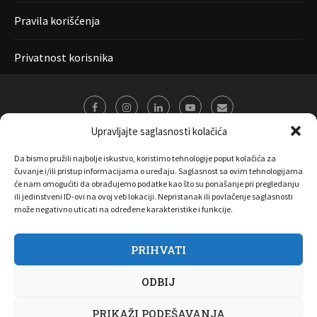
Pravila korišćenja
Privatnost korisnika
Upravljajte saglasnosti kolačića
Da bismo pružili najbolje iskustvo, koristimo tehnologije poput kolačića za
čuvanje i/ili pristup informacijama o uređaju. Saglasnost sa ovim tehnologijama
će nam omogućiti da obrađujemo podatke kao što su ponašanje pri pregledanju
ili jedinstveni ID-ovi na ovoj veb lokaciji. Nepristanak ili povlačenje saglasnosti
može negativno uticati na određene karakteristike i funkcije.
PRIHVATI
O nama
Marketing
Kontakt
FAQ
Privatnost korisnika
ODBIJ
Pravila korišćenja
Disclaimer
Copyright 2017 All Right Reserved by
Joombooz
PRIKAŽI PODEŠAVANJA