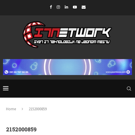
Home
2152000859
2152000859