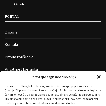
Ostalo
PORTAL
O nama
Kontakt
Pravila korišćenja
Privatnost korisnika
Upravljajte saglasnosti kolačića
Da bismo pružili najbolje iskustvo, koristimo tehnologije poput kolačića za
čuvanje i/ili pristup informacijama o uređaju. Saglasnost sa ovim tehnologijama
će nam omogućiti da obrađujemo podatke kao što su ponašanje pri pregledanju
ili jedinstveni ID-ovi na ovoj veb lokaciji. Nepristanak ili povlačenje saglasnosti
može negativno uticati na određene karakteristike i funkcije.