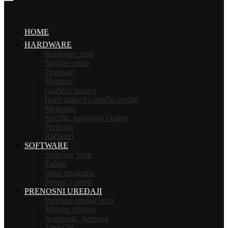
HOME
HARDWARE
Hardware vesti
Matične ploče
Procesori
Monitori
Grafičke kartice
Hard diskovi i optički uređaji
Memorije
Kućišta, napajanja i kuleri
Periferije
Računari
SOFTWARE
Software Vesti
Zaštita
Izbor programa
Pomoć i saveti
PRENOSNI UREĐAJI
Prenosni uređaji vesti
Mobilni telefoni
Notebook, Netbook
Tablet PC