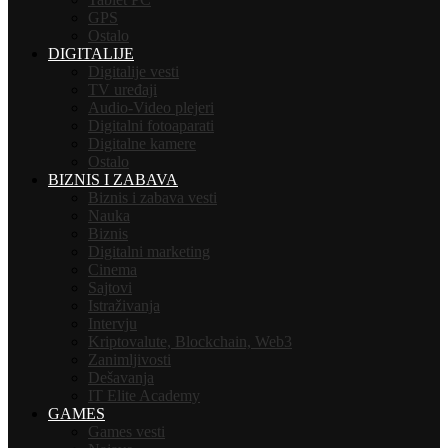
GPS
Ostalo
DIGITALIJE
Digitalije vesti
TV uređaji
Audio-Video plejeri
Digitalni fotoaparati
Digitalne kamere
Ostalo
BIZNIS I ZABAVA
Biznis i zabava vesti
Nauka
Biznis
Digitalni marketing
Cinema
Sajtovi
Istraživanja
Intervju
Kriptovalute, Blockchain, Web3
Zanimljivosti
Dešavanja
IT Elite Academy
GAMES
Games vesti