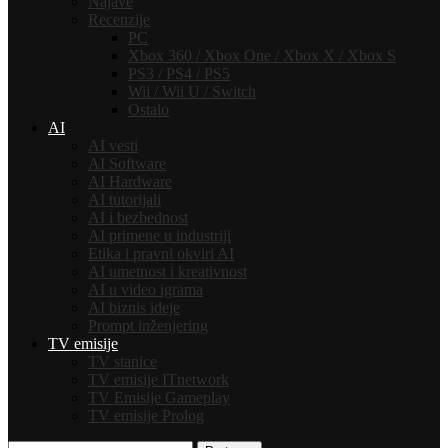
Najave
Recenzije
PC
Xbox 360 / Xbox One / Xbox X / Xbox S
PS3 / PS4 / PS5
Wii / Wii U / Switch
Ostalo
AI
AI vesti
AI Software
AI Hardware
AI tutorijali
AI i bezbednost
AI primene u industriji
Etika i pravni okviri AI
AI umetnost i kreativnost
AI u video igrama
AI biznis ideje
Prompt inženjering
TV emisije
TV stanice
TV emisije ITnetwork
TV Emisije Gameplay
TV emisije Prolog