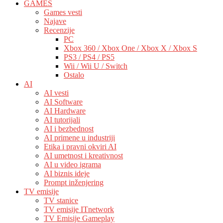
GAMES
Games vesti
Najave
Recenzije
PC
Xbox 360 / Xbox One / Xbox X / Xbox S
PS3 / PS4 / PS5
Wii / Wii U / Switch
Ostalo
AI
AI vesti
AI Software
AI Hardware
AI tutorijali
AI i bezbednost
AI primene u industriji
Etika i pravni okviri AI
AI umetnost i kreativnost
AI u video igrama
AI biznis ideje
Prompt inženjering
TV emisije
TV stanice
TV emisije ITnetwork
TV Emisije Gameplay