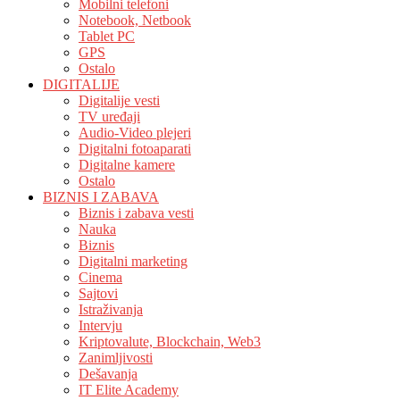
Mobilni telefoni
Notebook, Netbook
Tablet PC
GPS
Ostalo
DIGITALIJE
Digitalije vesti
TV uređaji
Audio-Video plejeri
Digitalni fotoaparati
Digitalne kamere
Ostalo
BIZNIS I ZABAVA
Biznis i zabava vesti
Nauka
Biznis
Digitalni marketing
Cinema
Sajtovi
Istraživanja
Intervju
Kriptovalute, Blockchain, Web3
Zanimljivosti
Dešavanja
IT Elite Academy