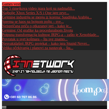
Games vesti
Top 5 rimejkova video igara koji su nadmašili...
Najbolje Xbox Series X/S i One igre prve...
Gejming industrija se menja iz korena: Saudijska Arabija...
Sprema se haos na bojnom polju – sve...
Neispričana priča o otkazanoj igri – kako je...
Gejming: Od grafike ka proceduralnom životu
Potpuna transformacija kultnog JRPG-a – zašto je Xenoblade...
Povratak u svet košmara – šta sve znamo...
Nesvakidašnji JRPG projekat – kako igra Stupid Never...
Velika očekivanja i planovi za nastavak – šta...