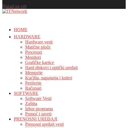
Nazad na vrh
HOME
HARDWARE
Hardware vesti
Matične ploče
Procesori
Monitori
Grafičke kartice
Hard diskovi i optički uređaji
Memorije
Kućišta, napajanja i kuleri
Periferije
Računari
SOFTWARE
Software Vesti
Zaštita
Izbor programa
Pomoć i saveti
PRENOSNI UREĐAJI
Prenosni uređaji vesti