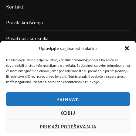
Kontakt
Pravila korišćenja
Privatnost korisnika
Upravljajte saglasnosti kolačića
Da bismo pružili najbolje iskustvo, koristimo tehnologije poput kolačića za
čuvanje i/ili pristup informacijama o uređaju. Saglasnost sa ovim tehnologijama
će nam omogućiti da obrađujemo podatke kao što su ponašanje pri pregledanju
ili jedinstveni ID-ovi na ovoj veb lokaciji. Nepristanak ili povlačenje saglasnosti
može negativno uticati na određene karakteristike i funkcije.
PRIHVATI
O nama
Marketing
Kontakt
FAQ
Privatnost korisnika
ODBIJ
Pravila korišćenja
Disclaimer
Copyright 2017 All Right Reserved by
Joombooz
PRIKAŽI PODEŠAVANJA