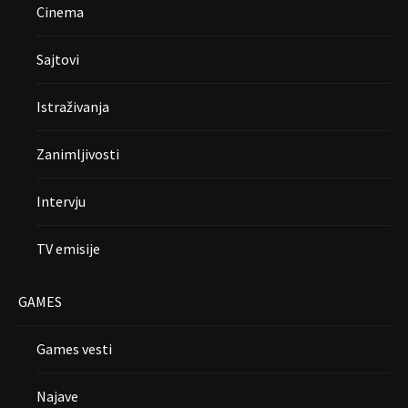
Cinema
Sajtovi
Istraživanja
Zanimljivosti
Intervju
TV emisije
GAMES
Games vesti
Najave