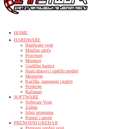
HOME
HARDWARE
Hardware vesti
Matične ploče
Procesori
Monitori
Grafičke kartice
Hard diskovi i optički uređaji
Memorije
Kućišta, napajanja i kuleri
Periferije
Računari
SOFTWARE
Software Vesti
Zaštita
Izbor programa
Pomoć i saveti
PRENOSNI UREĐAJI
Prenosni uređaji vesti