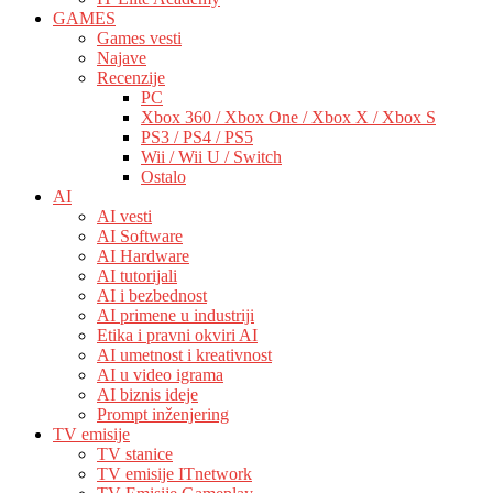
GAMES
Games vesti
Najave
Recenzije
PC
Xbox 360 / Xbox One / Xbox X / Xbox S
PS3 / PS4 / PS5
Wii / Wii U / Switch
Ostalo
AI
AI vesti
AI Software
AI Hardware
AI tutorijali
AI i bezbednost
AI primene u industriji
Etika i pravni okviri AI
AI umetnost i kreativnost
AI u video igrama
AI biznis ideje
Prompt inženjering
TV emisije
TV stanice
TV emisije ITnetwork