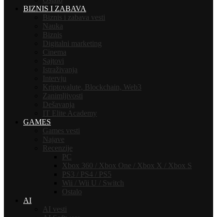
BIZNIS I ZABAVA
Biznis i zabava vesti
Nauka
Biznis
Digitalni marketing
Cinema
Sajtovi
Istraživanja
Intervju
Kriptovalute, Blockchain, Web3
Zanimljivosti
Dešavanja
IT Elite Academy
GAMES
Games vesti
Najave
Recenzije
PC
Xbox 360 / Xbox One / Xbox X / Xbox S
PS3 / PS4 / PS5
Wii / Wii U / Switch
Ostalo
AI
AI vesti