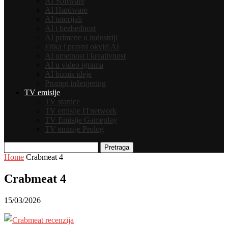
AI Software
AI Hardware
AI tutorijali
AI i bezbednost
AI primene u industriji
Etika i pravni okviri AI
AI umetnost i kreativnost
AI u video igrama
AI biznis ideje
Prompt inženjering
TV emisije
TV stanice
TV emisije ITnetwork
TV Emisije Gameplay
TV emisije Prolog
Pretraga
Home
Crabmeat 4
Crabmeat 4
15/03/2026