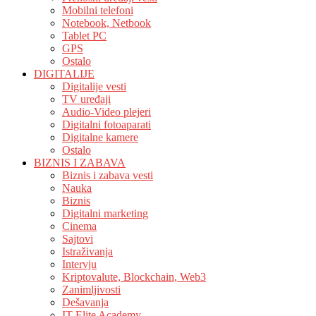
Mobilni telefoni
Notebook, Netbook
Tablet PC
GPS
Ostalo
DIGITALIJE
Digitalije vesti
TV uređaji
Audio-Video plejeri
Digitalni fotoaparati
Digitalne kamere
Ostalo
BIZNIS I ZABAVA
Biznis i zabava vesti
Nauka
Biznis
Digitalni marketing
Cinema
Sajtovi
Istraživanja
Intervju
Kriptovalute, Blockchain, Web3
Zanimljivosti
Dešavanja
IT Elite Academy