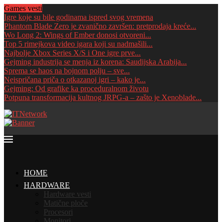
Games vesti
Igre koje su bile godinama ispred svog vremena
Phantom Blade Zero je zvanično završen: pretprodaja kreće...
Wo Long 2: Wings of Ember donosi otvoreni...
Top 5 rimejkova video igara koji su nadmašili...
Najbolje Xbox Series X/S i One igre prve...
Gejming industrija se menja iz korena: Saudijska Arabija...
Sprema se haos na bojnom polju – sve...
Neispričana priča o otkazanoj igri – kako je...
Gejming: Od grafike ka proceduralnom životu
Potpuna transformacija kultnog JRPG-a – zašto je Xenoblade...
HOME
HARDWARE
Hardware vesti
Matične ploče
Procesori
Monitori