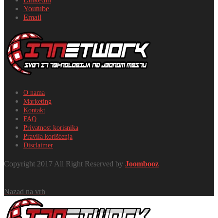
Youtube
Email
O nama
Marketing
Kontakt
FAQ
Privatnost korisnika
Pravila korišćenja
Disclaimer
Copyright 2017 All Right Reserved by
Joombooz
Nazad na vrh