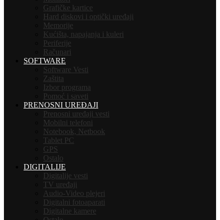
Grafičke kartice
Hard diskovi i optički uređaji
Memorije
Kućišta, napajanja i kuleri
Periferije
Računari
SOFTWARE
Software Vesti
Zaštita
Izbor programa
Pomoć i saveti
PRENOSNI UREĐAJI
Prenosni uređaji vesti
Mobilni telefoni
Notebook, Netbook
Tablet PC
GPS
Ostalo
DIGITALIJE
Digitalije vesti
TV uređaji
Audio-Video plejeri
Digitalni fotoaparati
Digitalne kamere
Ostalo