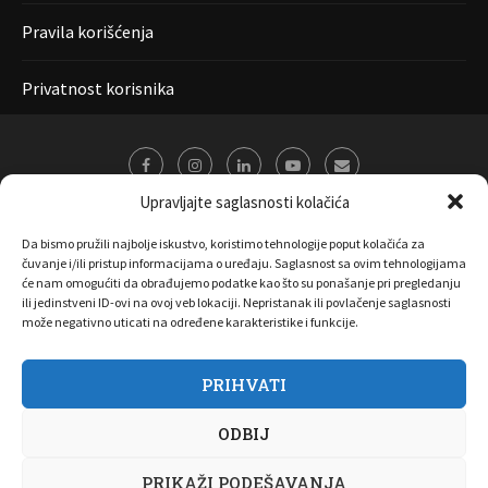
Pravila korišćenja
Privatnost korisnika
Upravljajte saglasnosti kolačića
Da bismo pružili najbolje iskustvo, koristimo tehnologije poput kolačića za
čuvanje i/ili pristup informacijama o uređaju. Saglasnost sa ovim tehnologijama
će nam omogućiti da obrađujemo podatke kao što su ponašanje pri pregledanju
ili jedinstveni ID-ovi na ovoj veb lokaciji. Nepristanak ili povlačenje saglasnosti
može negativno uticati na određene karakteristike i funkcije.
PRIHVATI
O nama
Marketing
Kontakt
FAQ
Privatnost korisnika
ODBIJ
Pravila korišćenja
Disclaimer
Copyright 2017 All Right Reserved by
Joombooz
PRIKAŽI PODEŠAVANJA