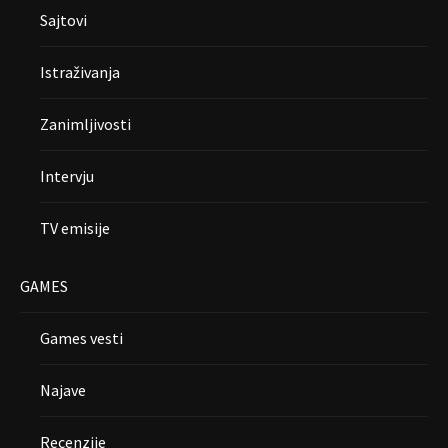
Sajtovi
Istraživanja
Zanimljivosti
Intervju
TV emisije
GAMES
Games vesti
Najave
Recenzije