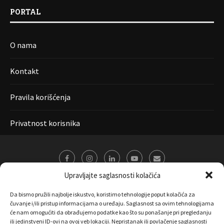
PORTAL
O nama
Kontakt
Pravila korišćenja
Privatnost korisnika
Upravljajte saglasnosti kolačića
Da bismo pružili najbolje iskustvo, koristimo tehnologije poput kolačića za
čuvanje i/ili pristup informacijama o uređaju. Saglasnost sa ovim tehnologijama
će nam omogućiti da obrađujemo podatke kao što su ponašanje pri pregledanju
ili jedinstveni ID-ovi na ovoj veb lokaciji. Nepristanak ili povlačenje saglasnosti