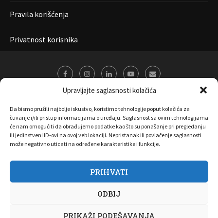
Pravila korišćenja
Privatnost korisnika
Upravljajte saglasnosti kolačića
Da bismo pružili najbolje iskustvo, koristimo tehnologije poput kolačića za
čuvanje i/ili pristup informacijama o uređaju. Saglasnost sa ovim tehnologijama
će nam omogućiti da obrađujemo podatke kao što su ponašanje pri pregledanju
ili jedinstveni ID-ovi na ovoj veb lokaciji. Nepristanak ili povlačenje saglasnosti
može negativno uticati na određene karakteristike i funkcije.
PRIHVATI
O nama
Marketing
Kontakt
FAQ
Privatnost korisnika
ODBIJ
Pravila korišćenja
Disclaimer
Copyright 2017 All Right Reserved by
Joombooz
PRIKAŽI PODEŠAVANJA