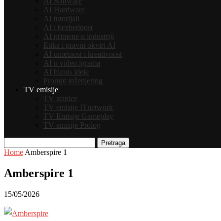
AI Software
AI Hardware
AI tutorijali
AI i bezbednost
AI primene u industriji
Etika i pravni okviri AI
AI umetnost i kreativnost
AI u video igrama
AI biznis ideje
Prompt inženjering
TV emisije
TV stanice
TV emisije ITnetwork
TV Emisije Gameplay
TV emisije Prolog
Pretraga
Home
Amberspire 1
Amberspire 1
15/05/2026