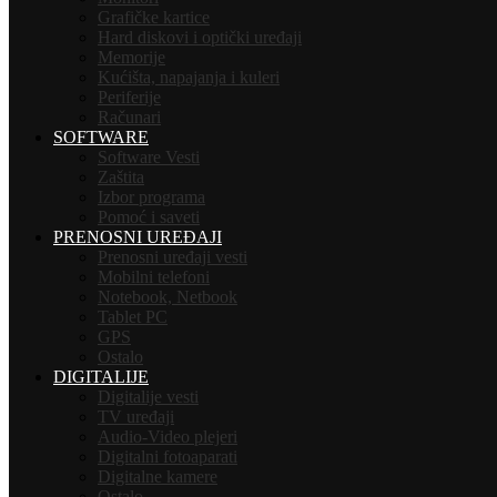
Grafičke kartice
Hard diskovi i optički uređaji
Memorije
Kućišta, napajanja i kuleri
Periferije
Računari
SOFTWARE
Software Vesti
Zaštita
Izbor programa
Pomoć i saveti
PRENOSNI UREĐAJI
Prenosni uređaji vesti
Mobilni telefoni
Notebook, Netbook
Tablet PC
GPS
Ostalo
DIGITALIJE
Digitalije vesti
TV uređaji
Audio-Video plejeri
Digitalni fotoaparati
Digitalne kamere
Ostalo