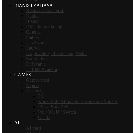
BIZNIS I ZABAVA
Biznis i zabava vesti
Nauka
Biznis
Digitalni marketing
Cinema
Sajtovi
Istraživanja
Intervju
Kriptovalute, Blockchain, Web3
Zanimljivosti
Dešavanja
IT Elite Academy
GAMES
Games vesti
Najave
Recenzije
PC
Xbox 360 / Xbox One / Xbox X / Xbox S
PS3 / PS4 / PS5
Wii / Wii U / Switch
Ostalo
AI
AI vesti