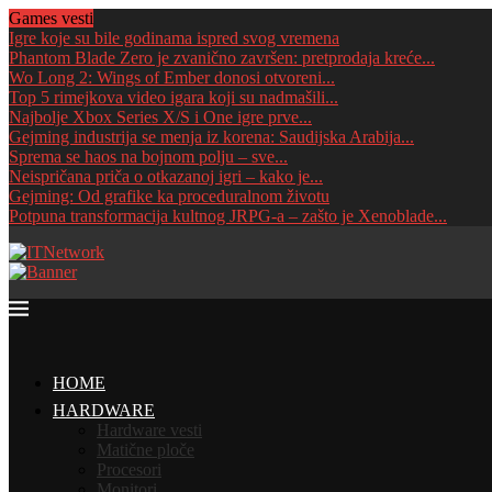
Games vesti
Igre koje su bile godinama ispred svog vremena
Phantom Blade Zero je zvanično završen: pretprodaja kreće...
Wo Long 2: Wings of Ember donosi otvoreni...
Top 5 rimejkova video igara koji su nadmašili...
Najbolje Xbox Series X/S i One igre prve...
Gejming industrija se menja iz korena: Saudijska Arabija...
Sprema se haos na bojnom polju – sve...
Neispričana priča o otkazanoj igri – kako je...
Gejming: Od grafike ka proceduralnom životu
Potpuna transformacija kultnog JRPG-a – zašto je Xenoblade...
HOME
HARDWARE
Hardware vesti
Matične ploče
Procesori
Monitori