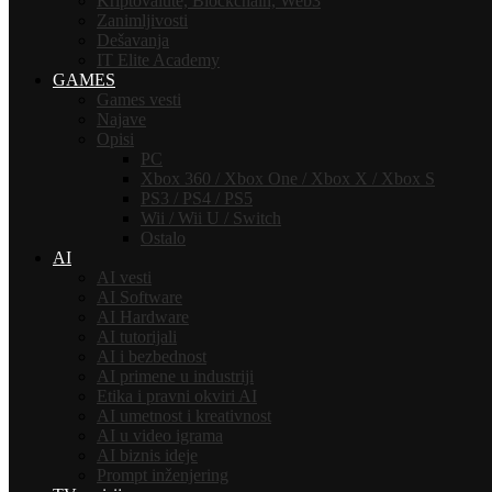
Kriptovalute, Blockchain, Web3
Zanimljivosti
Dešavanja
IT Elite Academy
GAMES
Games vesti
Najave
Opisi
PC
Xbox 360 / Xbox One / Xbox X / Xbox S
PS3 / PS4 / PS5
Wii / Wii U / Switch
Ostalo
AI
AI vesti
AI Software
AI Hardware
AI tutorijali
AI i bezbednost
AI primene u industriji
Etika i pravni okviri AI
AI umetnost i kreativnost
AI u video igrama
AI biznis ideje
Prompt inženjering