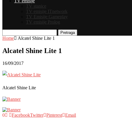
TV emisije
TV stanice
TV emisije ITnetwork
TV Emisije Gameplay
TV emisije Prolog
Pretraga
Home
Alcatel Shine Lite 1
Alcatel Shine Lite 1
16/09/2017
Alcatel Shine Lite
0
Facebook
Twitter
Pinterest
Email