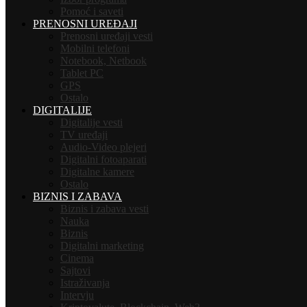
Pomoć i saveti
PRENOSNI UREĐAJI
Prenosni uređaji vesti
Mobilni telefoni
Notebook, Netbook
Tablet PC
GPS
Ostalo
DIGITALIJE
Digitalije vesti
TV uređaji
Audio-Video plejeri
Digitalni fotoaparati
Digitalne kamere
Ostalo
BIZNIS I ZABAVA
Biznis i zabava vesti
Nauka
Biznis
Digitalni marketing
Cinema
Sajtovi
Istraživanja
Intervju