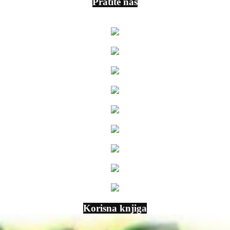
Pratite nas
Korisna knjiga