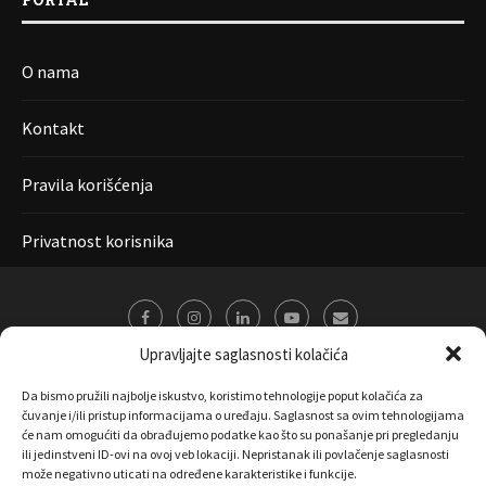
O nama
Kontakt
Pravila korišćenja
Privatnost korisnika
Upravljajte saglasnosti kolačića
Da bismo pružili najbolje iskustvo, koristimo tehnologije poput kolačića za
čuvanje i/ili pristup informacijama o uređaju. Saglasnost sa ovim tehnologijama
će nam omogućiti da obrađujemo podatke kao što su ponašanje pri pregledanju
ili jedinstveni ID-ovi na ovoj veb lokaciji. Nepristanak ili povlačenje saglasnosti
može negativno uticati na određene karakteristike i funkcije.