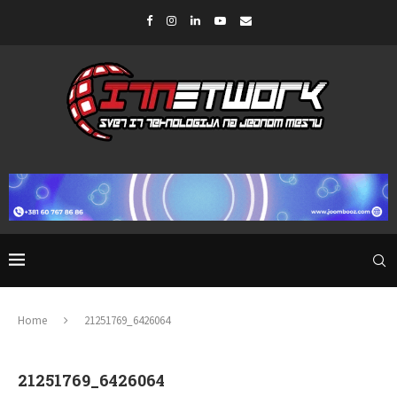
Home
21251769_6426064
21251769_6426064