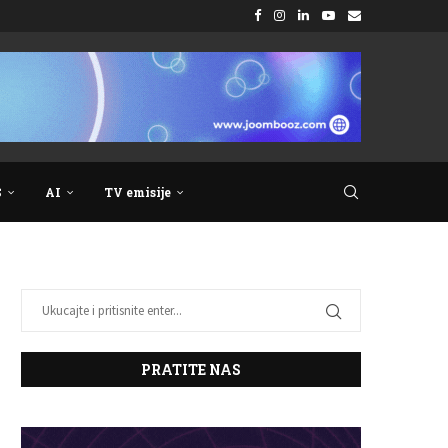
S
AI
TV emisije
PRATITE NAS