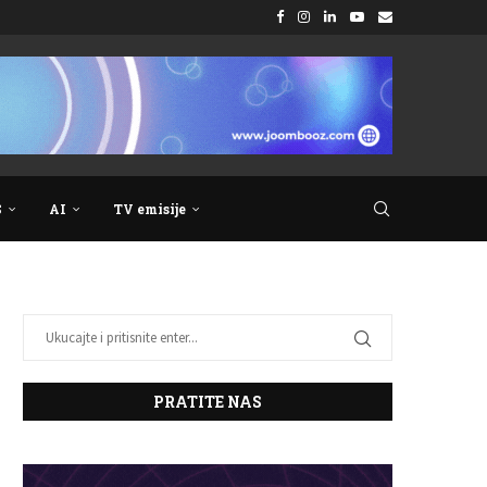
S
AI
TV emisije
PRATITE NAS