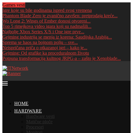
Games vesti
Igre koje su bile godinama ispred svog vremena
Phantom Blade Zero je zvanično završen: pretprodaja kreće...
Wo Long 2: Wings of Ember donosi otvoreni...
Top 5 rimejkova video igara koji su nadmašili...
Najbolje Xbox Series X/S i One igre prve...
Gejming industrija se menja iz korena: Saudijska Arabija...
Sprema se haos na bojnom polju – sve...
Neispričana priča o otkazanoj igri – kako je...
Gejming: Od grafike ka proceduralnom životu
Potpuna transformacija kultnog JRPG-a – zašto je Xenoblade...
HOME
HARDWARE
Hardware vesti
Matične ploče
Procesori
Monitori