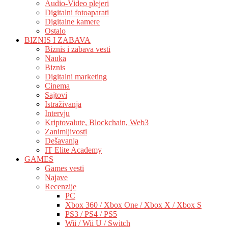
Audio-Video plejeri
Digitalni fotoaparati
Digitalne kamere
Ostalo
BIZNIS I ZABAVA
Biznis i zabava vesti
Nauka
Biznis
Digitalni marketing
Cinema
Sajtovi
Istraživanja
Intervju
Kriptovalute, Blockchain, Web3
Zanimljivosti
Dešavanja
IT Elite Academy
GAMES
Games vesti
Najave
Recenzije
PC
Xbox 360 / Xbox One / Xbox X / Xbox S
PS3 / PS4 / PS5
Wii / Wii U / Switch