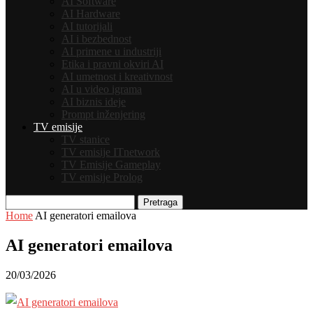
AI Software
AI Hardware
AI tutorijali
AI i bezbednost
AI primene u industriji
Etika i pravni okviri AI
AI umetnost i kreativnost
AI u video igrama
AI biznis ideje
Prompt inženjering
TV emisije
TV stanice
TV emisije ITnetwork
TV Emisije Gameplay
TV emisije Prolog
Pretraga
Home
AI generatori emailova
AI generatori emailova
20/03/2026