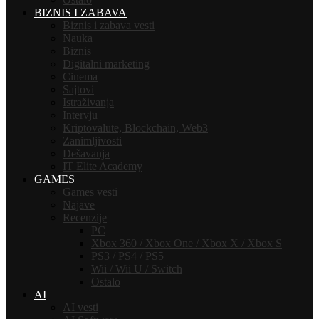
BIZNIS I ZABAVA
Biznis i zabava vesti
Nauka
Biznis
Digitalni marketing
Cinema
Sajtovi
Istraživanja
Intervju
Kriptovalute, Blockchain, Web3
Zanimljivosti
Dešavanja
IT Elite Academy
GAMES
Games vesti
Najave
Recenzije
PC
Xbox 360 / Xbox One / Xbox X / Xbox S
PS3 / PS4 / PS5
Wii / Wii U / Switch
Ostalo
AI
AI vesti