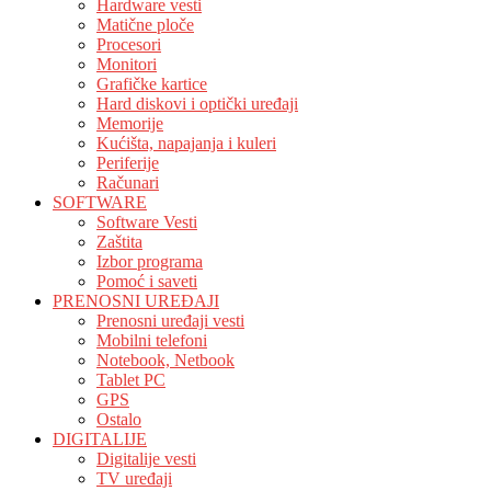
Hardware vesti
Matične ploče
Procesori
Monitori
Grafičke kartice
Hard diskovi i optički uređaji
Memorije
Kućišta, napajanja i kuleri
Periferije
Računari
SOFTWARE
Software Vesti
Zaštita
Izbor programa
Pomoć i saveti
PRENOSNI UREĐAJI
Prenosni uređaji vesti
Mobilni telefoni
Notebook, Netbook
Tablet PC
GPS
Ostalo
DIGITALIJE
Digitalije vesti
TV uređaji