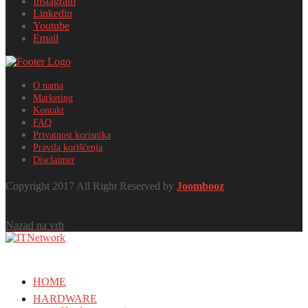
Instagram
Linkedin
Youtube
Email
O nama
Marketing
Kontakt
FAQ
Privatnost korisnika
Pravila korišćenja
Disclaimer
Copyright 2017 All Right Reserved by
Joombooz
Nazad na vrh
HOME
HARDWARE