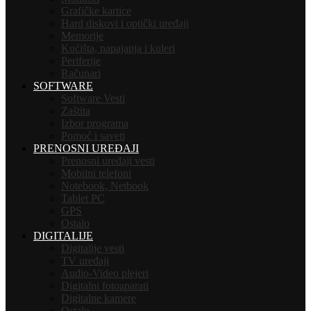
Grafičke kartice
Hard diskovi i optički uređaji
Memorije
Kućišta, napajanja i kuleri
Periferije
Računari
SOFTWARE
Software Vesti
Zaštita
Izbor programa
Pomoć i saveti
PRENOSNI UREĐAJI
Prenosni uređaji vesti
Mobilni telefoni
Notebook, Netbook
Tablet PC
GPS
Ostalo
DIGITALIJE
Digitalije vesti
TV uređaji
Audio-Video plejeri
Digitalni fotoaparati
Digitalne kamere
Ostalo