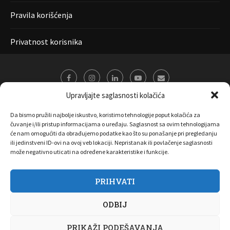
Pravila korišćenja
Privatnost korisnika
Upravljajte saglasnosti kolačića
Da bismo pružili najbolje iskustvo, koristimo tehnologije poput kolačića za
čuvanje i/ili pristup informacijama o uređaju. Saglasnost sa ovim tehnologijama
će nam omogućiti da obrađujemo podatke kao što su ponašanje pri pregledanju
ili jedinstveni ID-ovi na ovoj veb lokaciji. Nepristanak ili povlačenje saglasnosti
može negativno uticati na određene karakteristike i funkcije.
PRIHVATI
O nama
Marketing
Kontakt
FAQ
Privatnost korisnika
ODBIJ
Pravila korišćenja
Disclaimer
Copyright 2017 All Right Reserved by
Joombooz
PRIKAŽI PODEŠAVANJA