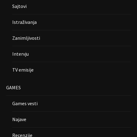
Sajtovi
Istraživanja
Zanimljivosti
Intervju
TV emisije
GAMES
Games vesti
Najave
Recenzije