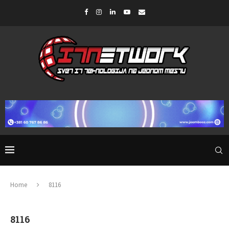
Home
8116
8116