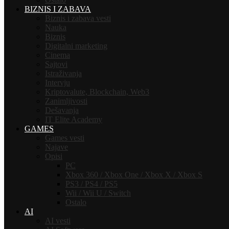
BIZNIS I ZABAVA
Biznis i zabava vesti
Nauka
Biznis
Digitalni marketing
Cinema
Sajtovi
Istraživanja
Intervju
Kriptovalute, Blockchain, Web3
Zanimljivosti
Dešavanja
IT Elite Academy
GAMES
Games vesti
Najave
Opisi
PC
Xbox 360 / Xbox One / Xbox X / Xbox S
PS3 / PS4 / PS5
Wii / Wii U / Switch
Ostalo
AI
AI vesti