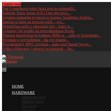
Games vesti
Top 5 rimejkova video igara koji su nadmašili...
Najbolje Xbox Series X/S i One igre prve...
Gejming industrija se menja iz korena: Saudijska Arabija...
Sprema se haos na bojnom polju – sve...
Neispričana priča o otkazanoj igri – kako je...
Gejming: Od grafike ka proceduralnom životu
Potpuna transformacija kultnog JRPG-a – zašto je Xenoblade...
Povratak u svet košmara – šta sve znamo...
Nesvakidašnji JRPG projekat – kako igra Stupid Never...
Velika očekivanja i planovi za nastavak – šta...
HOME
HARDWARE
Hardware vesti
Matične ploče
Procesori
Monitori