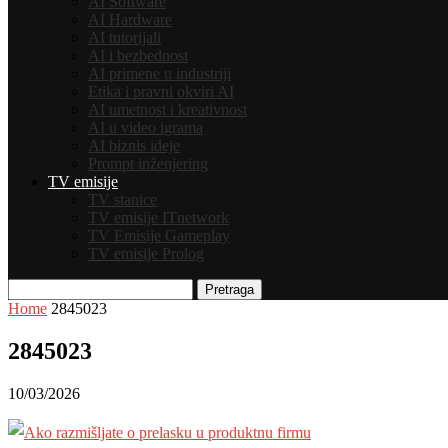
AI Software
AI Hardware
AI tutorijali
AI i bezbednost
AI primene u industriji
Etika i pravni okviri AI
AI umetnost i kreativnost
AI u video igrama
AI biznis ideje
Prompt inženjering
TV emisije
TV stanice
TV emisije ITnetwork
TV Emisije Gameplay
TV emisije Prolog
Pretraga
Home
2845023
2845023
10/03/2026