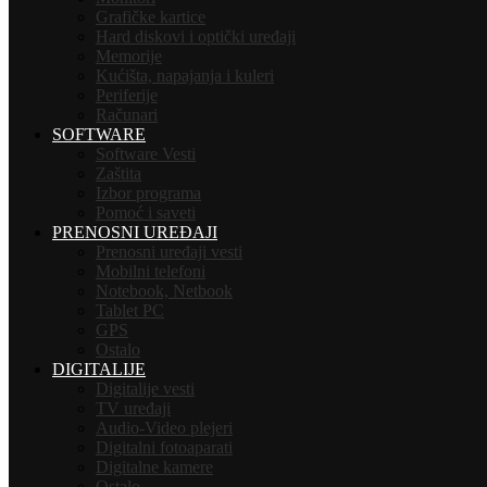
Grafičke kartice
Hard diskovi i optički uređaji
Memorije
Kućišta, napajanja i kuleri
Periferije
Računari
SOFTWARE
Software Vesti
Zaštita
Izbor programa
Pomoć i saveti
PRENOSNI UREĐAJI
Prenosni uređaji vesti
Mobilni telefoni
Notebook, Netbook
Tablet PC
GPS
Ostalo
DIGITALIJE
Digitalije vesti
TV uređaji
Audio-Video plejeri
Digitalni fotoaparati
Digitalne kamere
Ostalo