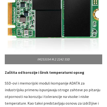
IM2S3334 M.2 2242 SSD
Zaštita od korozije i širok temperaturni opseg
SSD-ovi i memorijski moduli kompanije ADATA za
industrijsku primenu ispunjavaju stroge zahteve po pitanju
otpornosti na koroziju i tolerancije na visoke i niske
temperature. Kao takvi predstavljaju osnovu za izdržljive i