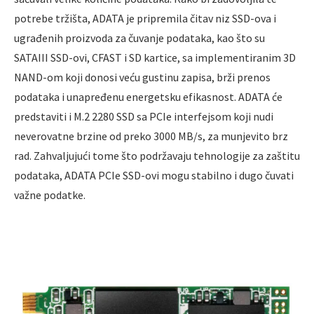
potrebe tržišta, ADATA je pripremila čitav niz SSD-ova i
ugrađenih proizvoda za čuvanje podataka, kao što su
SATAIII SSD-ovi, CFAST i SD kartice, sa implementiranim 3D
NAND-om koji donosi veću gustinu zapisa, brži prenos
podataka i unapređenu energetsku efikasnost. ADATA će
predstaviti i M.2 2280 SSD sa PCIe interfejsom koji nudi
neverovatne brzine od preko 3000 MB/s, za munjevito brz
rad. Zahvaljujući tome što podržavaju tehnologije za zaštitu
podataka, ADATA PCIe SSD-ovi mogu stabilno i dugo čuvati
važne podatke.