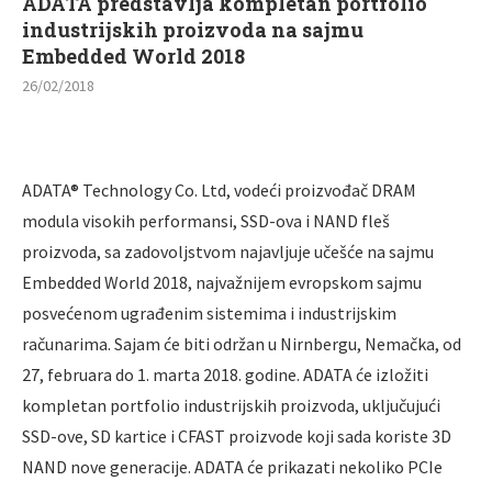
ADATA predstavlja kompletan portfolio
industrijskih proizvoda na sajmu
Embedded World 2018
26/02/2018
ADATA® Technology Co. Ltd, vodeći proizvođač DRAM
modula visokih performansi, SSD-ova i NAND fleš
proizvoda, sa zadovoljstvom najavljuje učešće na sajmu
Embedded World 2018, najvažnijem evropskom sajmu
posvećenom ugrađenim sistemima i industrijskim
računarima. Sajam će biti održan u Nirnbergu, Nemačka, od
27, februara do 1. marta 2018. godine. ADATA će izložiti
kompletan portfolio industrijskih proizvoda, uključujući
SSD-ove, SD kartice i CFAST proizvode koji sada koriste 3D
NAND nove generacije. ADATA će prikazati nekoliko PCIe