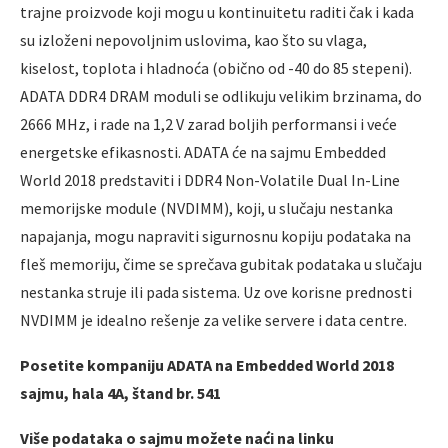
trajne proizvode koji mogu u kontinuitetu raditi čak i kada
su izloženi nepovoljnim uslovima, kao što su vlaga,
kiselost, toplota i hladnoća (obično od -40 do 85 stepeni).
ADATA DDR4 DRAM moduli se odlikuju velikim brzinama, do
2666 MHz, i rade na 1,2 V zarad boljih performansi i veće
energetske efikasnosti. ADATA će na sajmu Embedded
World 2018 predstaviti i DDR4 Non-Volatile Dual In-Line
memorijske module (NVDIMM), koji, u slučaju nestanka
napajanja, mogu napraviti sigurnosnu kopiju podataka na
fleš memoriju, čime se sprečava gubitak podataka u slučaju
nestanka struje ili pada sistema. Uz ove korisne prednosti
NVDIMM je idealno rešenje za velike servere i data centre.
Posetite kompaniju ADATA na Embedded World 2018
sajmu, hala 4A, štand br. 541
Više podataka o sajmu možete naći na linku