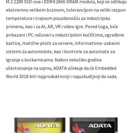
M.2 2280 SSD-ova i DDR4 2666 DRAM modula, koji se odlikuju
ekstremno velikom brzinom, tolerancijom na veliki raspon
temperatura i trajnom pouzdanošću za industrijsku
primenu, kao i za AI, AR, VR i video igre. Pored toga, biće
prikazani i PC računari u industrijskim kućištima, ugrađene
kartice, matične ploče za servere, informativno-zabavni
sistemi za automobile, kao i kontrole za automate za
igranje u kockarnicama. Nakon nekoliko godina
učestvovanja na sajmu, ADATA očekuje da će Embedded
World 2018 biti najproduktivniji i najuzbudljiviji do sada.