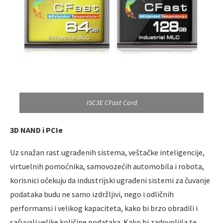
ISC3E CFast Card
3D NAND i PCIe
Uz snažan rast ugrađenih sistema, veštačke inteligencije,
virtuelnih pomoćnika, samovozećih automobila i robota,
korisnici očekuju da industrijski ugrađeni sistemi za čuvanje
podataka budu ne samo izdržljivi, nego i odličnih
performansi i velikog kapaciteta, kako bi brzo obradili i
sačuvali velike količine podataka. Kako bi zadovoljila te