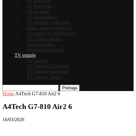
AI Software
AI Hardware
AI tutorijali
AI i bezbednost
AI primene u industriji
Etika i pravni okviri AI
AI umetnost i kreativnost
AI u video igrama
AI biznis ideje
Prompt inženjering
TV emisije
TV stanice
TV emisije ITnetwork
TV Emisije Gameplay
TV emisije Prolog
Pretraga
Home
A4Tech G7-810 Air2 6
A4Tech G7-810 Air2 6
16/03/2026