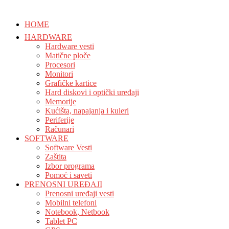
HOME
HARDWARE
Hardware vesti
Matične ploče
Procesori
Monitori
Grafičke kartice
Hard diskovi i optički uređaji
Memorije
Kućišta, napajanja i kuleri
Periferije
Računari
SOFTWARE
Software Vesti
Zaštita
Izbor programa
Pomoć i saveti
PRENOSNI UREĐAJI
Prenosni uređaji vesti
Mobilni telefoni
Notebook, Netbook
Tablet PC