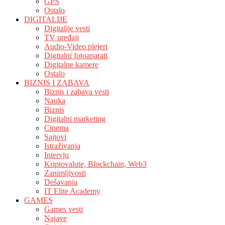
GPS
Ostalo
DIGITALIJE
Digitalije vesti
TV uređaji
Audio-Video plejeri
Digitalni fotoaparati
Digitalne kamere
Ostalo
BIZNIS I ZABAVA
Biznis i zabava vesti
Nauka
Biznis
Digitalni marketing
Cinema
Sajtovi
Istraživanja
Intervju
Kriptovalute, Blockchain, Web3
Zanimljivosti
Dešavanja
IT Elite Academy
GAMES
Games vesti
Najave