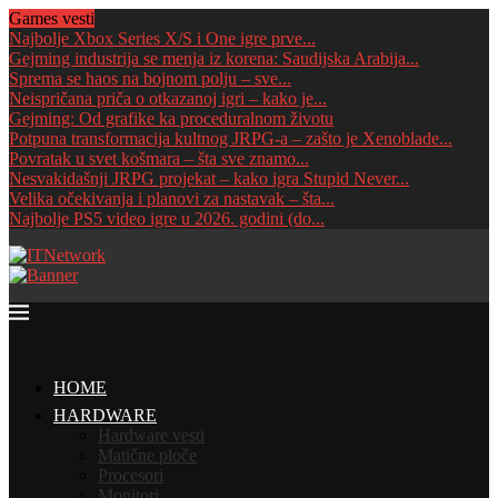
Games vesti
Najbolje Xbox Series X/S i One igre prve...
Gejming industrija se menja iz korena: Saudijska Arabija...
Sprema se haos na bojnom polju – sve...
Neispričana priča o otkazanoj igri – kako je...
Gejming: Od grafike ka proceduralnom životu
Potpuna transformacija kultnog JRPG-a – zašto je Xenoblade...
Povratak u svet košmara – šta sve znamo...
Nesvakidašnji JRPG projekat – kako igra Stupid Never...
Velika očekivanja i planovi za nastavak – šta...
Najbolje PS5 video igre u 2026. godini (do...
HOME
HARDWARE
Hardware vesti
Matične ploče
Procesori
Monitori