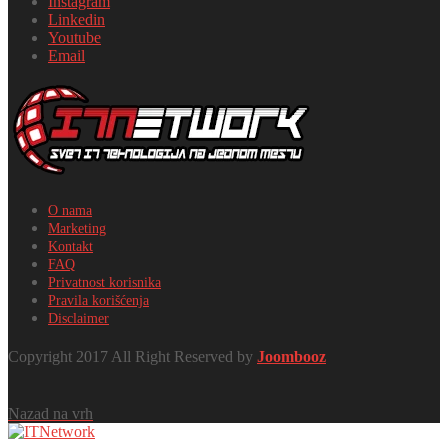
Instagram
Linkedin
Youtube
Email
O nama
Marketing
Kontakt
FAQ
Privatnost korisnika
Pravila korišćenja
Disclaimer
Copyright 2017 All Right Reserved by
Joombooz
Nazad na vrh