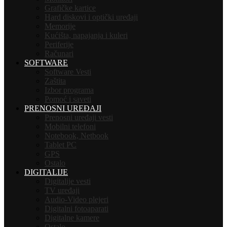
Grafičke kartice
Hard diskovi i optički uređaji
Memorije
Kućišta, napajanja i kuleri
Periferije
Računari
SOFTWARE
Software Vesti
Zaštita
Izbor programa
Pomoć i saveti
PRENOSNI UREĐAJI
Prenosni uređaji vesti
Mobilni telefoni
Notebook, Netbook
Tablet PC
GPS
Ostalo
DIGITALIJE
Digitalije vesti
TV uređaji
Audio-Video plejeri
Digitalni fotoaparati
Digitalne kamere
Ostalo