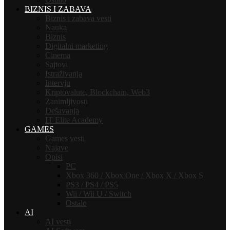
BIZNIS I ZABAVA
Biznis i zabava vesti
Nauka
Biznis
Digitalni marketing
Cinema
Sajtovi
Istraživanja
Intervju
Kriptovalute, Blockchain, Web3
Zanimljivosti
Dešavanja
IT Elite Academy
GAMES
Games vesti
Najave
Opisi
PC
Xbox 360 / Xbox One / Xbox X / Xbox S
PS3 / PS4 / PS5
Wii / Wii U / Switch
Ostalo
AI
AI vesti